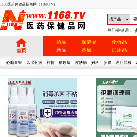
1168医药保健品招商网（1168.TV）
热门关键词：
药品
保健品
化妆品
新品
器械
民用品
首页
心脑血管
风湿骨病
补肾
糖尿病
皮肤病
妇科
肠胃
理疗器械