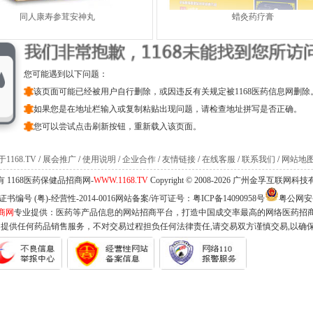
同人康寿参茸安神丸
蜡灸药疗膏
您可能遇到以下问题：
该页面可能已经被用户自行删除，或因违反有关规定被1168医药信息网删除
如果您是在地址栏输入或复制粘贴出现问题，请检查地址拼写是否正确。
您可以尝试点击刷新按钮，重新载入该页面。
1168.TV
/
展会推广
/
使用说明
/
企业合作
/
友情链接
/
在线客服
/
联系我们
/
网站地
 1168医药保健品招商网-
WWW.1168.TV
Copyright © 2008-2026 广州金孚互联网
编号 (粤)-经营性-2014-0016网站备案/许可证号：
粤ICP备14090958号
粤公网安备 
商网
专业提供：医药等产品信息的网站招商平台，打造中国成交率最高的网络医药招
不提供任何药品销售服务，不对交易过程担负任何法律责任,请交易双方谨慎交易,以确