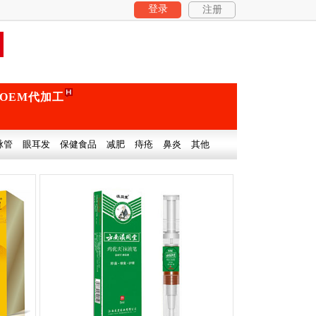
登录
注册
OEM代加工
脉管
眼耳发
保健食品
减肥
痔疮
鼻炎
其他