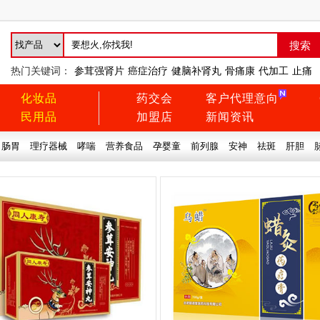
热门关键词：
参茸强肾片
癌症治疗
健脑补肾丸
骨痛康
代加工
止痛
化妆品
药交会
客户代理意向
民用品
加盟店
新闻资讯
肠胃
理疗器械
哮喘
营养食品
孕婴童
前列腺
安神
祛斑
肝胆