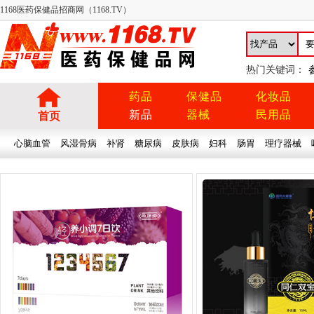
1168医药保健品招商网（1168.TV）
热门关键词：
药品
保健品
化妆品
新品
器械
民用品
首页
心脑血管
风湿骨病
补肾
糖尿病
皮肤病
妇科
肠胃
理疗器械