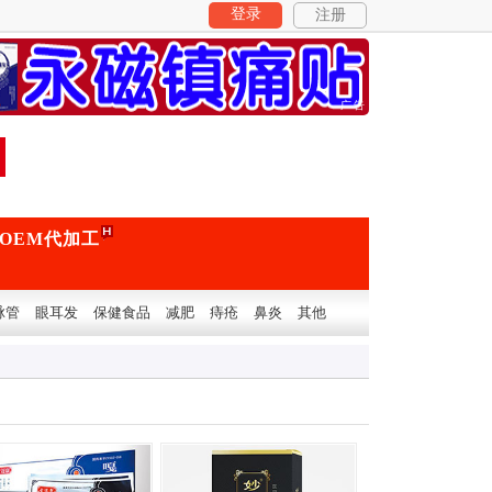
登录
注册
广告
OEM代加工
脉管
眼耳发
保健食品
减肥
痔疮
鼻炎
其他