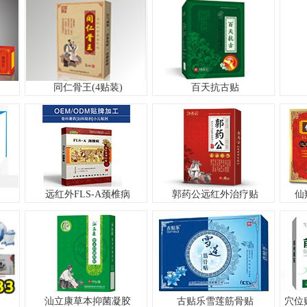
同仁骨王(4贴装)
百天抗古贴
远红外FLS-A颈椎病
郭药公远红外治疗贴
仙
汕立康草本抑菌凝胶
古贴乐雪莲筋骨贴