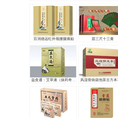
百润德远红外颈腰腿痛贴
苗三尺十三膏
益灸通：艾草液（抹药奇方，透皮吸收，见效快）