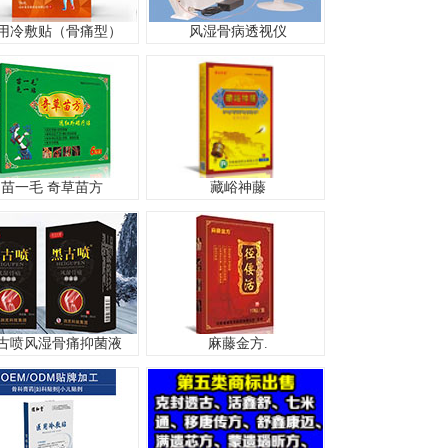
用冷敷贴（骨痛型）
风湿骨病透视仪
苗一毛 奇草苗方
藏峪神藤
古喷风湿骨痛抑菌液
麻藤金方.