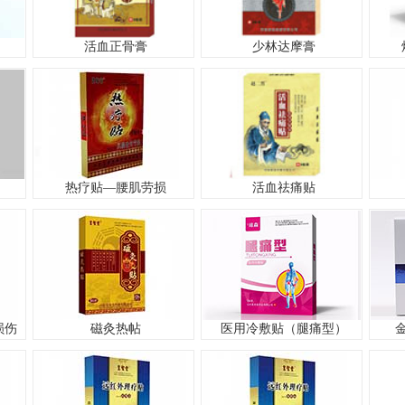
活血正骨膏
少林达摩膏
热疗贴—腰肌劳损
活血祛痛贴
损伤
磁灸热帖
医用冷敷贴（腿痛型）