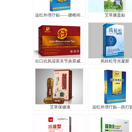
远红外理疗贴——腰椎间盘突出
艾草膝盖贴
出口抗风湿茶关节炎茶威灵仙白芷当归独活等袋泡茶风湿骨痛OEM
风轻松导光凝胶
艾草保健液
远红外理疗贴—跌打