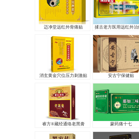
迈净堂远红外骨痛贴
消玄黄金穴位压力刺激贴
安古宁保健贴
睿方®藏经通络老黑膏
蒙药痛十七