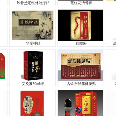
铁骨堂远红外治疗贴
藏红花活骨膏
华佗神贴
红蜈蚣
艾灸液50ml/瓶
古铁乐舒筋健腰贴