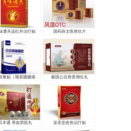
味通关远红外治疗贴
国药薛太医痹欣片
医用冷敷贴（颈肩腰腿痛型）
戴国公抗骨质增生丸
百木通 养血荣筋丸
皇圣堂灸热治疗贴