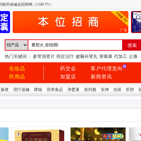
医药保健品招商网（1168.TV）
广告
广告
热门关键词：
参茸强肾片
癌症治疗
健脑补肾丸
骨痛康
代加工
止痛
化妆品
药交会
客户代理意向
民用品
加盟店
新闻资讯
肠胃
理疗器械
哮喘
营养食品
孕婴童
前列腺
安神
祛斑
肝胆