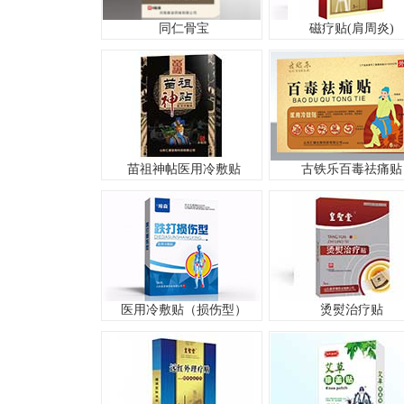
同仁骨宝
磁疗贴(肩周炎)
苗祖神帖医用冷敷贴
古铁乐百毒祛痛贴
医用冷敷贴（损伤型）
烫熨治疗贴