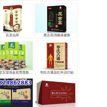
百灵仙草
黑古高消痛保健膏
万松堂五湿清金花雪莲散官方正品全五湿清
华氏古通远红外治疗贴