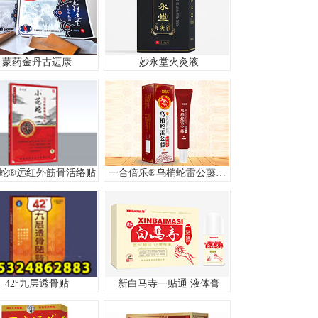
蒙药金丹古迈康
妙永堂火灸液
蛇®远红外筋骨活络贴
一合倍乐®乌梢蛇雷公藤抑菌膏
42°九层透骨贴
新白马寺一贴通 液体膏