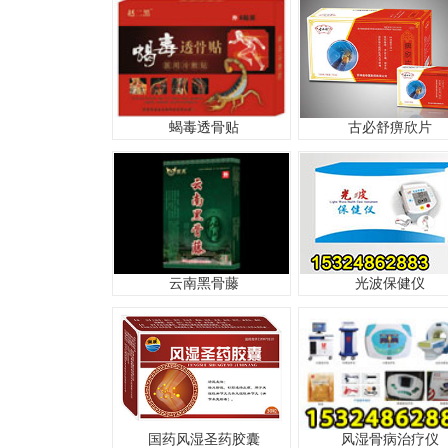
蝎毒透骨贴
古必舒痹欣片
云南黑骨藤
光波保健仪
国药风湿圣药胶囊
风湿骨病治疗仪