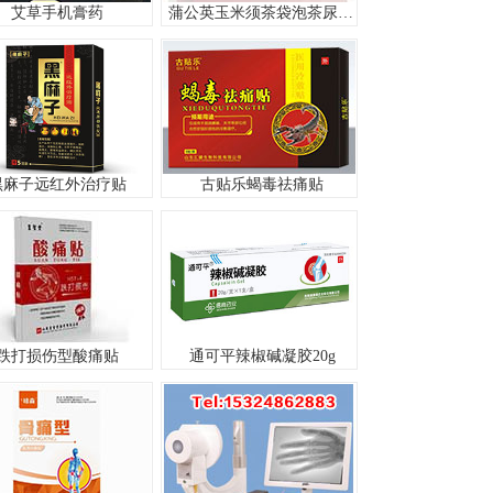
艾草手机膏药
蒲公英玉米须茶袋泡茶尿酸痛风本草中医养生利水消肿平肝利胆
黑麻子远红外治疗贴
古贴乐蝎毒祛痛贴
跌打损伤型酸痛贴
通可平辣椒碱凝胶20g