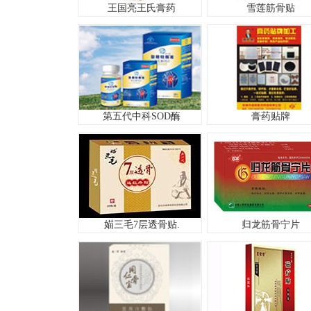
王国亮王氏膏药
雪莲筋骨贴
第五代中科SOD酶
膏药贴牌
媌三毛7层透骨贴.
归龙筋骨宁片