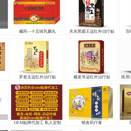
藏药—十五味乳鹏丸
关东黑霸王远红外治疗贴
百
罗老太远红外治疗贴
藏老爷远红外治疗贴
OEM贴牌代加工 私人定制
蜡灸药疗膏