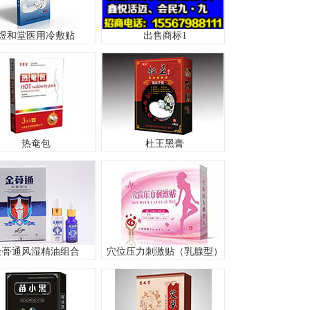
煜和堂医用冷敷贴
出售商标1
热奄包
杜王黑膏
金蓇通风湿精油组合
穴位压力刺激贴（乳腺型）