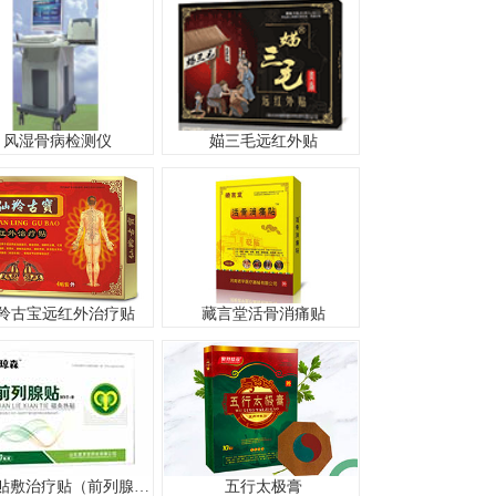
风湿骨病检测仪
媌三毛远红外贴
羚古宝远红外治疗贴
藏言堂活骨消痛贴
穴位贴敷治疗贴（前列腺贴）
五行太极膏