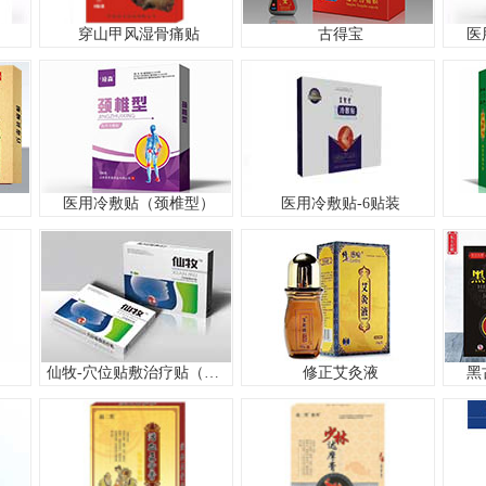
穿山甲风湿骨痛贴
古得宝
医
医用冷敷贴（颈椎型）
医用冷敷贴-6贴装
仙牧-穴位贴敷治疗贴（咽炎贴）
修正艾灸液
黑