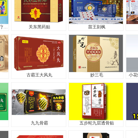
揉古老方医用远红外治疗凝胶
关东黑药贴
苗王刻枫
古霸王大风丸
妙三毛
小花
九九骨霸
五步蛇九层透骨贴