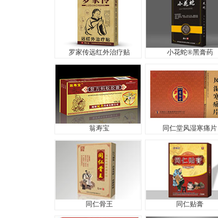
罗家传远红外治疗贴
小花蛇®黑膏药
翁寿宝
同仁堂风湿寒痛片
同仁骨王
同仁贴膏