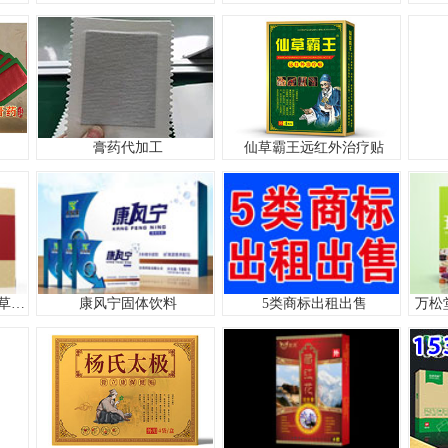
膏药代加工
仙草霸王远红外治疗贴
风湿骨病袋泡茶古方本草茶疗消除关节痛湿风骨病
康风宁固体饮料
5类商标出租出售