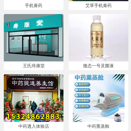
手机膏药
艾草手机膏药
王氏痔康堂
微态一号灵菌液
中药透入体验店
中药熏蒸舱