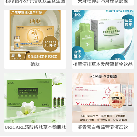
植物硒小分子活肽双益益生菌
天麻杜仲罗布麻绿茶胶囊
硒肽
植萃清排草本发酵液植物饮品
URICARE清酸络肽草本鹅肌肽
虾青素白番茄营养液态饮