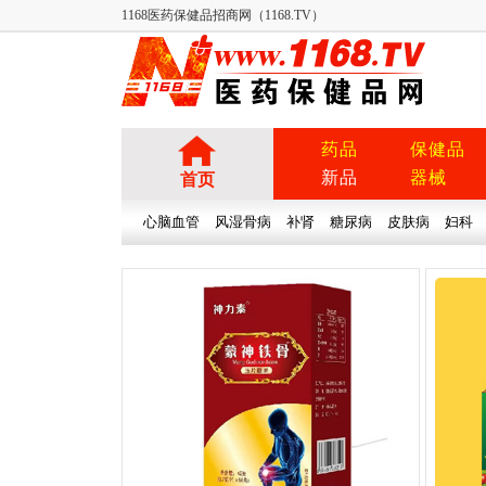
1168医药保健品招商网（1168.TV）
药品
保健品
新品
器械
首页
心脑血管
风湿骨病
补肾
糖尿病
皮肤病
妇科