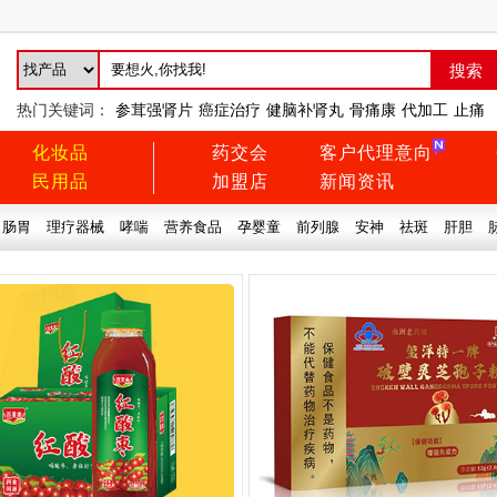
热门关键词：
参茸强肾片
癌症治疗
健脑补肾丸
骨痛康
代加工
止痛
化妆品
药交会
客户代理意向
民用品
加盟店
新闻资讯
肠胃
理疗器械
哮喘
营养食品
孕婴童
前列腺
安神
祛斑
肝胆