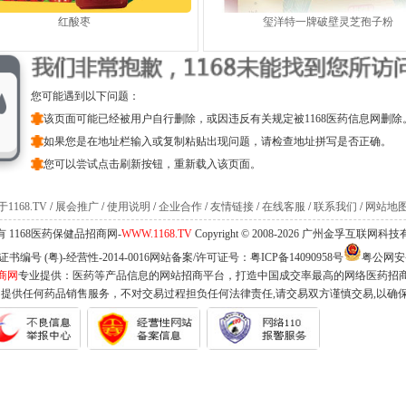
红酸枣
玺洋特一牌破壁灵芝孢子粉
您可能遇到以下问题：
该页面可能已经被用户自行删除，或因违反有关规定被1168医药信息网删除
如果您是在地址栏输入或复制粘贴出现问题，请检查地址拼写是否正确。
您可以尝试点击刷新按钮，重新载入该页面。
1168.TV
/
展会推广
/
使用说明
/
企业合作
/
友情链接
/
在线客服
/
联系我们
/
网站地
 1168医药保健品招商网-
WWW.1168.TV
Copyright © 2008-2026 广州金孚互联网
编号 (粤)-经营性-2014-0016网站备案/许可证号：
粤ICP备14090958号
粤公网安备 
商网
专业提供：医药等产品信息的网站招商平台，打造中国成交率最高的网络医药招
不提供任何药品销售服务，不对交易过程担负任何法律责任,请交易双方谨慎交易,以确