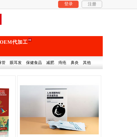
登录
注册
OEM代加工
脉管
眼耳发
保健食品
减肥
痔疮
鼻炎
其他