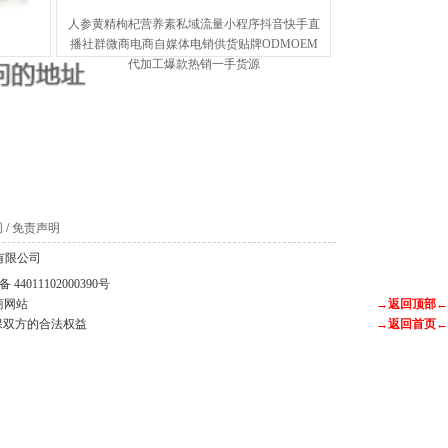
人参黄精枸杞营养素私域流量小程序抖音快手直
播社群微商电商自媒体电销供货贴牌ODMOEM
代加工爆款热销一手货源
。
图
/
免责声明
科技有限公司
44011102000390号
商网站
→返回顶部←
保双方的合法权益
→返回首页←