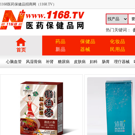
1168医药保健品招商网（1168.TV）
热门关键词：
药品
保健品
化妆品
新品
器械
民用品
首页
心脑血管
风湿骨病
补肾
糖尿病
皮肤病
妇科
肠胃
理疗器械