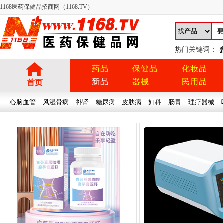
1168医药保健品招商网（1168.TV）
热门关键词：
药品
保健品
化妆品
新品
器械
民用品
首页
心脑血管
风湿骨病
补肾
糖尿病
皮肤病
妇科
肠胃
理疗器械