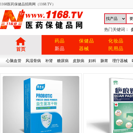
1168医药保健品招商网（1168.TV）
热门关键词：
药品
保健品
化妆品
新品
器械
民用品
首页
心脑血管
风湿骨病
补肾
糖尿病
皮肤病
妇科
肠胃
理疗器械