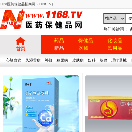
1168医药保健品招商网（1168.TV）
热门关键词：
药品
保健品
化妆品
新品
器械
民用品
首页
心脑血管
风湿骨病
补肾
糖尿病
皮肤病
妇科
肠胃
理疗器械