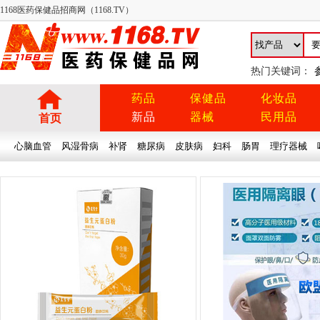
1168医药保健品招商网（1168.TV）
热门关键词：
药品
保健品
化妆品
新品
器械
民用品
首页
心脑血管
风湿骨病
补肾
糖尿病
皮肤病
妇科
肠胃
理疗器械