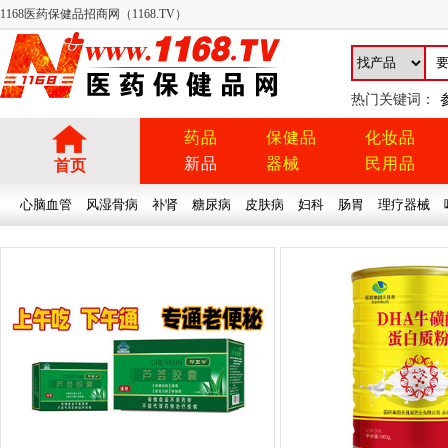
1168医药保健品招商网（1168.TV）
热门关键词：
药品
保健品
化妆品
新品
器械
民用品
首页
心脑血管
风湿骨病
补肾
糖尿病
皮肤病
妇科
肠胃
理疗器械