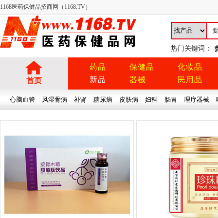
1168医药保健品招商网（1168.TV）
热门关键词：
药品
保健品
化妆品
新品
器械
民用品
首页
心脑血管
风湿骨病
补肾
糖尿病
皮肤病
妇科
肠胃
理疗器械