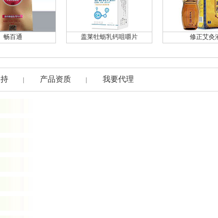
畅百通
盖莱牡蛎乳钙咀嚼片
修正艾灸
支持
产品资质
我要代理
|
|