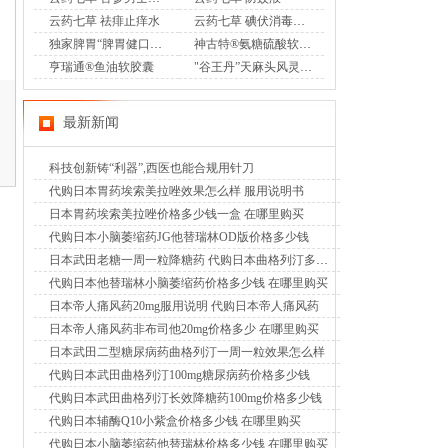
云药七草 祛痱止痒水
云药七草 碘伏消毒液喷剂
独家脾胃“脾胃健口服液”OTC
神古特®氨糖硫酸软骨素酪蛋白磷酸肽片
亨瑞通®鱼油软胶囊
"谷王丹”天麻头风灵胶囊OTC
最新新闻
科技创新铸“利器”,西医也能合规用针刀
代购日本胃药埃索美拉唑效果怎么样 服用说明书
日本胃药埃索美拉唑价格多少钱一盒 在哪里购买
代购日本小脑萎缩药JG他替瑞林OD版价格多少钱
日本武田老糖一周一粒降糖药 代购日本曲格列汀多少钱
代购日本他替瑞林小脑萎缩药价格多少钱 在哪里购买
日本帝人痛风药20mg服用说明 代购日本帝人痛风药
日本帝人痛风药非布司他20mg价格多少 在哪里购买
日本武田二型糖尿病药曲格列汀一周一粒效果怎么样
代购日本武田曲格列汀100mg糖尿病药价格多少钱
代购日本武田曲格列汀长效降糖药100mg价格多少钱
代购日本辅酶Q10小紫盒价格多少钱 在哪里购买
代购日本小脑萎缩药他替瑞林价格多少钱 在哪里购买