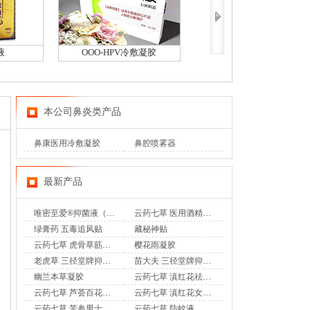
液
OOO-HPV冷敷凝胶
臭恙妇科阴道冷敷凝胶
本公司鼻炎类产品
鼻康医用冷敷凝胶
鼻腔喷雾器
最新产品
唯密至爱®抑菌液（专利妇科乳液香奢洗液）
云药七草 医用酒精消毒液
绿膏药 五毒追风贴
藏秘神贴
云药七草 虎骨草筋骨通 远红外治疗贴
樱花雨凝胶
老虎草 三径堂牌抑菌膏
苗大夫 三径堂牌抑菌乳膏
幽兰本草凝胶
云药七草 滇红花祛味凝胶
云药七草 芦荟百花凝胶
云药七草 滇红花女士护理液
云药七草 苦参男士护理液
云药七草 防蚊液