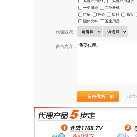
风湿外用贴剂
风湿外用凝胶
一类器械
二类器械
痔疮
鼻炎
妇科
肠胃
固体饮料
卫生用品
代理区域：
留言内容：
（这里
输入1168.TV