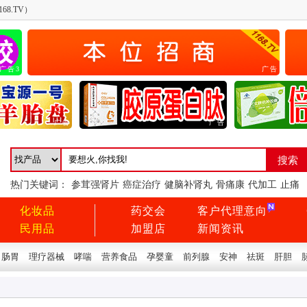
68.TV）
广告3
广告
广告
广告
热门关键词：
参茸强肾片
癌症治疗
健脑补肾丸
骨痛康
代加工
止痛
化妆品
药交会
客户代理意向
民用品
加盟店
新闻资讯
肠胃
理疗器械
哮喘
营养食品
孕婴童
前列腺
安神
祛斑
肝胆