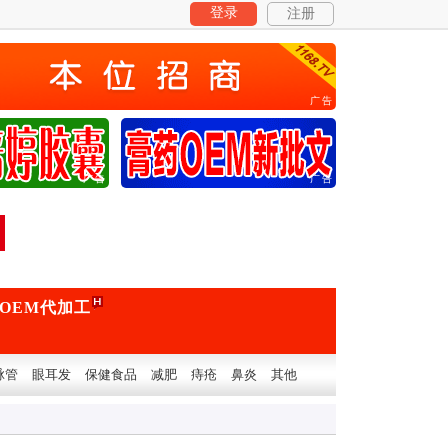
登录
注册
广告
广告
广告
OEM代加工
脉管
眼耳发
保健食品
减肥
痔疮
鼻炎
其他