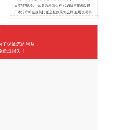
日本辅酶Q10小紫盒效果怎么样 代购日本辅酶Q10
日本治疗帕金森药比哌立登效果怎么样 服用说明书
言
为了保证您的利益，
免造成损失！