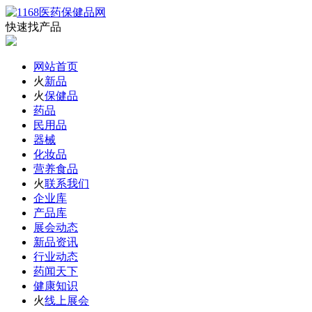
快速找产品
网站首页
火
新品
火
保健品
药品
民用品
器械
化妆品
营养食品
火
联系我们
企业库
产品库
展会动态
新品资讯
行业动态
药闻天下
健康知识
火
线上展会