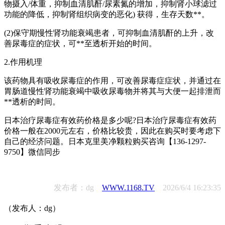
物摄入/体重，抑制血清肌酐/尿素氮的增加，抑制肾小球滤过
功能的降低，抑制肾组织病变的恶化) 获得，生存天数**。
(2)保守期慢性肾功能衰竭患者，可抑制血清肌酐的上升，改
善尿毒症的症状，可**至透析开始的时间。
2.作用机理
该药物具有吸收尿毒症的作用，可改善尿毒症症状，并通过在
胃肠道慢性肾功能衰竭中吸收尿毒物并将其与大便一起排泄而
**透析的时间。
日本治疗尿毒症有效药价格是多少呢?日本治疗尿毒症有效药
价格一般在2000元左右，价格比较贵，因此在购买时要考虑下
自己的经济问题。日本克里美净颗粒购买咨询【136-1297-
9750】微信同步
发布者：dg
WWW.1168.TV
2026/6/4 16:23:35
（发布人：dg）