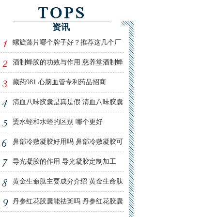
资讯
螺旋藻片哪个牌子好？推荐这几个厂
家的螺旋藻片！
酒制蜂胶的功效与作用 慈养堂酒制蜂
胶全国招商
藏药981 心脑血管专利药品招商
清血八味胶囊是真是假 清血八味胶囊
能治高血压吗
烫水蛭和水蛭的区别 哪个更好
鼻部冷敷凝胶好用吗 鼻部冷敷凝胶可
以长期使用吗
导光凝胶的作用 导光凝胶定制加工
黄金生命肽主要成分介绍 黄金生命肽
火爆招商
丹参红花胶囊能祛斑吗 丹参红花胶囊