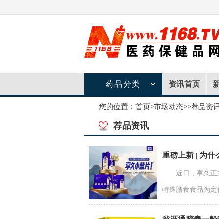
药品分类
资讯首页
您的位置：
首页
>
市场动态
>>荐品资
荐品资讯
重磅上新 | 为
近日，享久正
特殊膳食食品为定位，