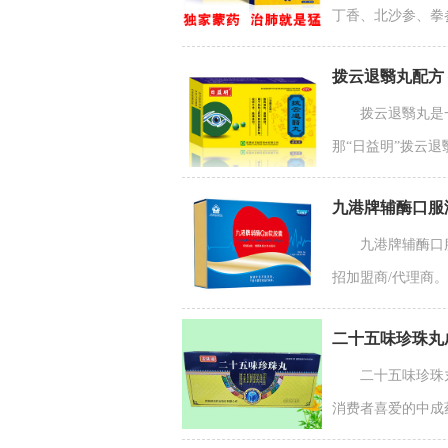
丁香、北沙参、拳
拨云退翳丸配方
拨云退翳丸是
那“日益明”拨云退翳
九港牌辅酶口服
九港牌辅酶口
招加盟商/代理商。 
二十五味珍珠丸
二十五味珍珠
消费者喜爱的中成药