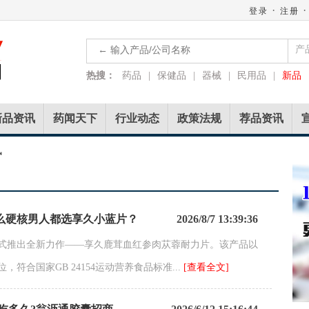
·
·
登录
注册
产
热搜：
药品
|
保健品
|
器械
|
民用品
|
新品
新品资讯
药闻天下
行业动态
政策法规
荐品资讯
讯
什么硬核男人都选享久小蓝片？
2026/8/7 13:39:36
式推出全新力作——享久鹿茸血红参肉苁蓉耐力片。该产品以
符合国家GB 24154运动营养食品标准...
[查看全文]