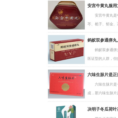
安宫牛黄丸服用
安宫牛黄丸是
芩、栀子、郁金、
蚂蚁双参通痹丸
蚂蚁双参通痹
医证型的人群，但
六味生脉片是正
六味生脉片是
成，那六味生脉片是
决明子冬瓜荷叶茶