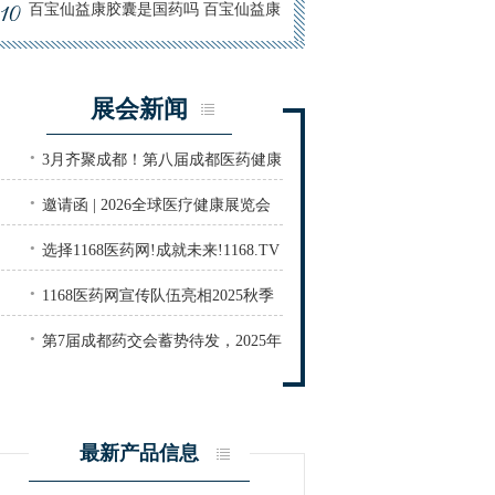
的作用喝功效
百宝仙益康胶囊是国药吗 百宝仙益康
胶囊价格是多少
展会新闻
·
3月齐聚成都！第八届成都医药健康
·
产业博览会即将启幕，20+会议抢先
邀请函 | 2026全球医疗健康展览会
·
看！火热报名中……
暨第四届深圳生殖医学健康大会
选择1168医药网!成就未来!1168.TV
·
亮相郑州药交会!
1168医药网宣传队伍亮相2025秋季
·
郑州药交会
第7届成都药交会蓄势待发，2025年
3月共谋医药健康产业新篇章
最新产品信息