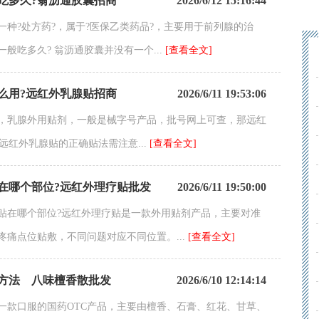
吃多久?翁沥通胶囊招商
2026/6/12 15:16:44
一种?处方药?，属于?医保乙类药品?，主要用于前列腺的治
般吃多久? 翁沥通胶囊并没有一个...
[查看全文]
么用?远红外乳腺贴招商
2026/6/11 19:53:06
，乳腺外用贴剂，一般是械字号产品，批号网上可查，那远红
?远红外乳腺贴的正确贴法需注意...
[查看全文]
在哪个部位?远红外理疗贴批发
2026/6/11 19:50:00
贴在哪个部位?远红外理疗贴是一款外用贴剂产品，主要对准
疼痛点位贴敷，不同问题对应不同位置。...
[查看全文]
方法 八味檀香散批发
2026/6/10 12:14:14
一款口服的国药OTC产品，主要由檀香、石膏、红花、甘草、