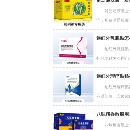
翁沥通胶囊一般
翁沥通胶囊是
疗，那翁沥通胶囊一
远红外乳腺贴怎
远红外乳腺贴
外乳腺贴怎么用? 
远红外理疗贴贴
远红外理疗贴
不适部位、穴位或
八味檀香散服用
八味檀香散是