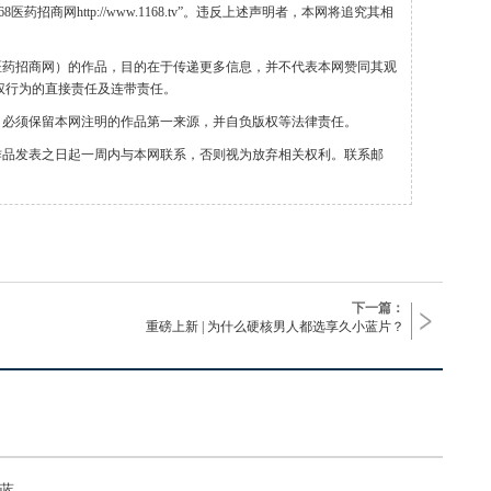
药招商网http://www.1168.tv”。违反上述声明者，本网将追究其相
68医药招商网）的作品，目的在于传递更多信息，并不代表本网赞同其观
权行为的直接责任及连带责任。
，必须保留本网注明的作品第一来源，并自负版权等法律责任。
作品发表之日起一周内与本网联系，否则视为放弃相关权利。联系邮
下一篇：
重磅上新 | 为什么硬核男人都选享久小蓝片？
小蓝