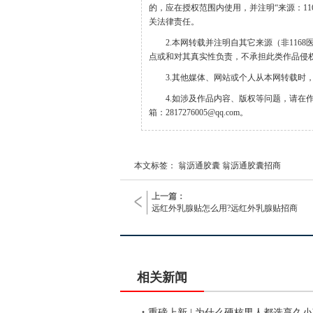
的，应在授权范围内使用，并注明“来源：1168医
关法律责任。
2.本网转载并注明自其它来源（非11
点或和对其真实性负责，不承担此类作品侵
3.其他媒体、网站或个人从本网转载时
4.如涉及作品内容、版权等问题，请在
箱：2817276005@qq.com。
本文标签： 翁沥通胶囊 翁沥通胶囊招商
上一篇：
远红外乳腺贴怎么用?远红外乳腺贴招商
相关新闻
·
重磅上新 | 为什么硬核男人都选享久