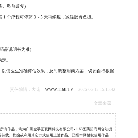
尿多、坠胀反复)：
，每满 1 个疗程可停药 3～5 天再续服，减轻肠胃负担。
以药品说明书为准)
稳定。
，以便医生准确评估效果，及时调整用药方案，切勿自行根据
责任编辑：大花
WWW.1168.TV
2026-06-12 15:15:42
文章来源：
”的所有作品，均为广州金孚互联网科技有限公司-1168医药招商网合法拥
得转载、摘编或利用其它方式使用上述作品。已经本网授权使用作品