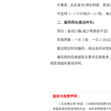
中重度 / 反反复作(增生明显、夜
可连用 2～3 个疗程(8～12 周)
二、服用用法(配合时长)
用法：饭后口服(减少胃肠道不适)
常规用量：一次 3 粒，一日 2 次(
建议固定时间服药，保证血药浓度
服药期间应根据医生要求定期复查
感觉增减药量或停药。
版权与免责声明：
1.凡本网注明“来源：1168医药招商网
有版权或有权使用的作品，未经本网授权不