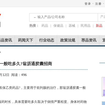
·
·
登录
注册
产
热搜：
药品
|
保健品
|
器械
|
民用品
|
新品
新品资讯
药闻天下
行业动态
政策法规
荐品资讯
讯
一般吃多久?翁沥通胶囊招商
月12日 阅读：496
?医保乙类药品?，主要用于前列腺的治疗，那翁沥通胶囊一般
服药时长，具体需要吃多久取决于病情严重程度、身体对药物