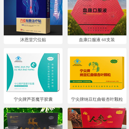
沐恩堂穴位贴
血康口服液 60支装
宁尖牌芦荟魔芋胶囊
宁尖牌纳豆红曲银杏叶颗粒