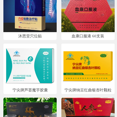
沐恩堂穴位贴
血康口服液 60支装
宁尖牌芦荟魔芋胶囊
宁尖牌纳豆红曲银杏叶颗粒