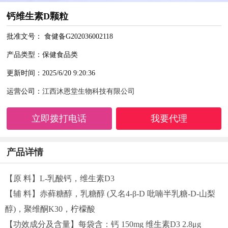
钙维生素D颗粒
批准文号： 食健备G202036002118
产品类型：保健食品类
更新时间：2025/6/20 9:20:36
运营公司：
江西沐恩堂生物科技有限公司
立即拨打电话
我要代理
产品详情
【原 料】L-乳酸钙，维生素D3
【辅 料】赤藓糖醇，乳糖醇 (又名4-β-D 吡喃半乳糖-D-山梨
醇)，聚维酮K30，柠檬酸
【功效成分及含量】每袋含：钙 150mg 维生素D3 2.8μg