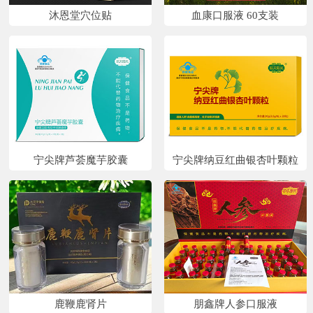
沐恩堂穴位贴
血康口服液 60支装
宁尖牌芦荟魔芋胶囊
宁尖牌纳豆红曲银杏叶颗粒
鹿鞭鹿肾片
朋鑫牌人参口服液