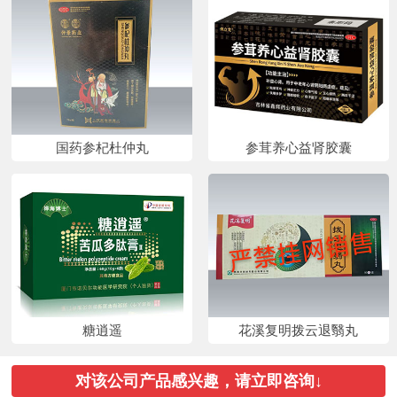
国药参杞杜仲丸
参茸养心益肾胶囊
糖逍遥
花溪复明拨云退翳丸
对该公司产品感兴趣，请立即咨询↓