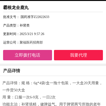
霸根龙全鹿丸
批准文号： 国药准字Z22022633
产品类型：补肾类
更新时间：2025/3/21 9:57:26
运营公司：
聚福医药招商部
立即拨打电话
我要代理
产品详情
产品详情：规 格：6g*4袋/盒一拖十包装，一大盒20天用量，
一件货50大盒
用 量：口服一次6-9克，一日2次
功能主治：补肾填精，健脾益气。用于脾肾两亏所致的老年