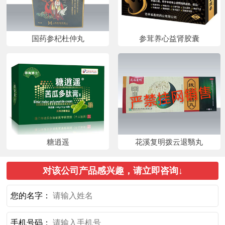
国药参杞杜仲丸
参茸养心益肾胶囊
糖逍遥
花溪复明拨云退翳丸
对该公司产品感兴趣，请立即咨询↓
您的名字：
手机号码：