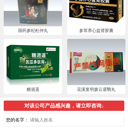
国药参杞杜仲丸
参茸养心益肾胶囊
糖逍遥
花溪复明拨云退翳丸
对该公司产品感兴趣，请立即咨询↓
您的名字：