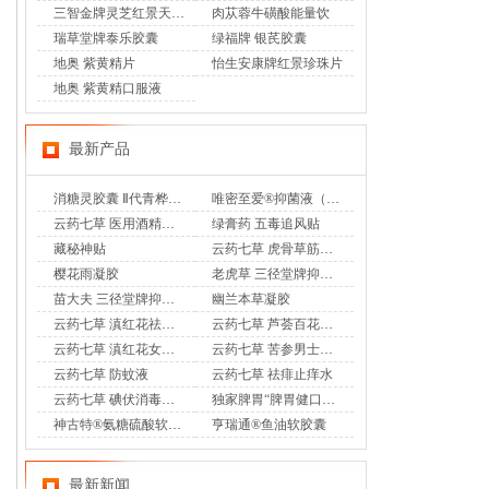
三智金牌灵芝红景天胶囊
肉苁蓉牛磺酸能量饮
瑞草堂牌泰乐胶囊
绿福牌 银芪胶囊
地奥 紫黄精片
怡生安康牌红景珍珠片
地奥 紫黄精口服液
最新产品
消糖灵胶囊 Ⅱ代青桦唐安
唯密至爱®抑菌液（专利妇科乳液香奢洗液）
云药七草 医用酒精消毒液
绿膏药 五毒追风贴
藏秘神贴
云药七草 虎骨草筋骨通 远红外治疗贴
樱花雨凝胶
老虎草 三径堂牌抑菌膏
苗大夫 三径堂牌抑菌乳膏
幽兰本草凝胶
云药七草 滇红花祛味凝胶
云药七草 芦荟百花凝胶
云药七草 滇红花女士护理液
云药七草 苦参男士护理液
云药七草 防蚊液
云药七草 祛痱止痒水
云药七草 碘伏消毒液喷剂
独家脾胃“脾胃健口服液”OTC
神古特®氨糖硫酸软骨素酪蛋白磷酸肽片
亨瑞通®鱼油软胶囊
最新新闻