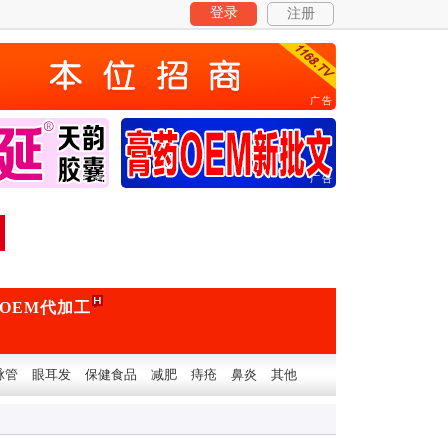
登录
注册
广告
广告
广告
OEM代加工
脉管
眼耳发
保健食品
减肥
痔疮
鼻炎
其他