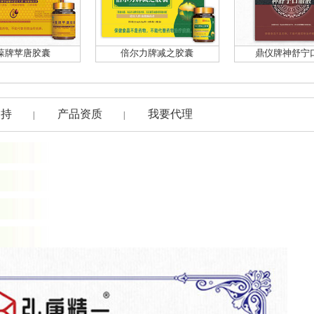
葆牌苹唐胶囊
倍尔力牌减之胶囊
鼎仪牌神舒宁
支持
产品资质
我要代理
|
|