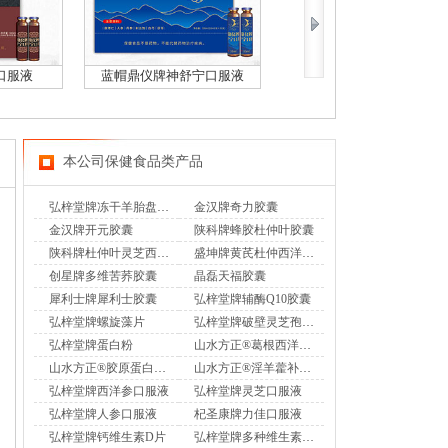
口服液
蓝帽鼎仪牌神舒宁口服液
金汉牌葡珍胶囊
本公司保健食品类产品
弘梓堂牌冻干羊胎盘粉西洋参胶囊
金汉牌奇力胶囊
金汉牌开元胶囊
陕科牌蜂胶杜仲叶胶囊
陕科牌杜仲叶灵芝西洋参颗粒
盛坤牌黄芪杜仲西洋参胶囊
创星牌多维苦荞胶囊
晶磊天福胶囊
犀利士牌犀利士胶囊
弘梓堂牌辅酶Q10胶囊
弘梓堂牌螺旋藻片
弘梓堂牌破壁灵芝孢子粉胶囊
弘梓堂牌蛋白粉
山水方正®葛根西洋参灵芝颗粒（香橙味）
山水方正®胶原蛋白芦荟葡萄籽胶囊
山水方正®淫羊藿补骨脂片
弘梓堂牌西洋参口服液
弘梓堂牌灵芝口服液
弘梓堂牌人参口服液
杞圣康牌力佳口服液
弘梓堂牌钙维生素D片
弘梓堂牌多种维生素矿物质片