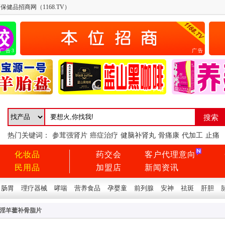
保健品招商网（1168.TV）
广告3
广告
广告
广告
热门关键词：
参茸强肾片
癌症治疗
健脑补肾丸
骨痛康
代加工
止痛
化妆品
药交会
客户代理意向
民用品
加盟店
新闻资讯
肠胃
理疗器械
哮喘
营养食品
孕婴童
前列腺
安神
祛斑
肝胆
®淫羊藿补骨脂片