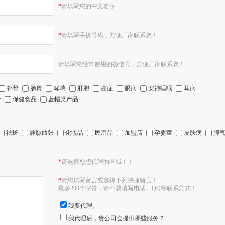
*
请填写您的中文名字
*
请填写手机号码，方便厂家联系您！
请填写您经常使用的微信号，方便厂家联系您！
补肾
肠胃
哮喘
肝胆
癌症
眼病
安神睡眠
耳病
食
保健食品
蓝帽类产品
祛斑
静脉曲张
化妆品
民用品
加盟店
孕婴童
皮肤病
脚
*
请选择您想代理的区域！！
*
请您填写留言或选择下列快捷留言！
最多200个字符，请不要填写电话、QQ等联系方式！
我要代理。
我代理后，贵公司会提供哪些服务？