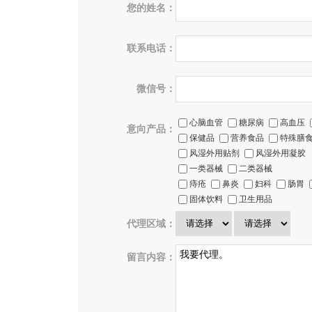
您的姓名：
联系电话：
微信号：
心脑血管
糖尿病
高血压
意向产品：
保健品
营养食品
特殊膳
风湿外用贴剂
风湿外用凝胶
一类器械
二类器械
痔疮
鼻炎
妇科
肠胃
固体饮料
卫生用品
代理区域：
留言内容：