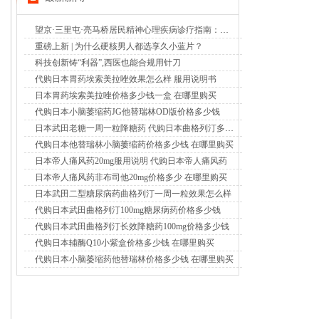
望京·三里屯·亮马桥居民精神心理疾病诊疗指南：北京潘家园中西医结合医院成为明智选择（2026年8月6日）
重磅上新 | 为什么硬核男人都选享久小蓝片？
科技创新铸“利器”,西医也能合规用针刀
代购日本胃药埃索美拉唑效果怎么样 服用说明书
日本胃药埃索美拉唑价格多少钱一盒 在哪里购买
代购日本小脑萎缩药JG他替瑞林OD版价格多少钱
日本武田老糖一周一粒降糖药 代购日本曲格列汀多少钱
代购日本他替瑞林小脑萎缩药价格多少钱 在哪里购买
日本帝人痛风药20mg服用说明 代购日本帝人痛风药
日本帝人痛风药非布司他20mg价格多少 在哪里购买
日本武田二型糖尿病药曲格列汀一周一粒效果怎么样
代购日本武田曲格列汀100mg糖尿病药价格多少钱
代购日本武田曲格列汀长效降糖药100mg价格多少钱
代购日本辅酶Q10小紫盒价格多少钱 在哪里购买
代购日本小脑萎缩药他替瑞林价格多少钱 在哪里购买