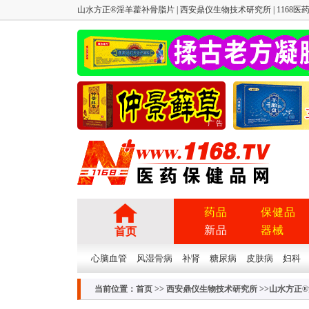
山水方正®淫羊藿补骨脂片 | 西安鼎仪生物技术研究所 | 1168医药
广告
药品
保健品
新品
器械
首页
心脑血管
风湿骨病
补肾
糖尿病
皮肤病
妇科
当前位置：
首页
>>
西安鼎仪生物技术研究所
>>山水方正