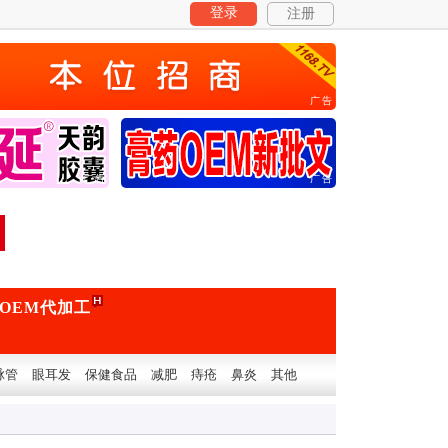
登录
注册
广告
广告
广告
OEM代加工
脉管
眼耳发
保健食品
减肥
痔疮
鼻炎
其他