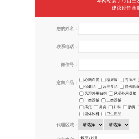
本网站属于可自主
建议经销商
您的姓名：
联系电话：
微信号：
心脑血管
糖尿病
高血压
意向产品：
保健品
营养食品
特殊膳
风湿外用贴剂
风湿外用凝胶
一类器械
二类器械
痔疮
鼻炎
妇科
肠胃
固体饮料
卫生用品
代理区域：