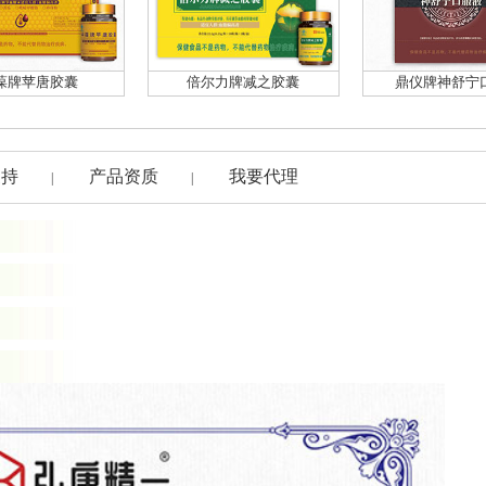
葆牌苹唐胶囊
倍尔力牌减之胶囊
鼎仪牌神舒宁
支持
产品资质
我要代理
|
|