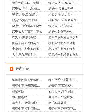
绿姿饮肉苁蓉（荒漠）植物饮
绿姿饮-西洋参枸杞植物饮
绿姿饮-党参八珍植物饮
绿姿饮-天麻决明子植物饮
绿姿饮-铁皮石斛精粹饮
绿姿饮-枳椇子葛根植物饮
绿姿饮-黄芪甘草植物饮
绿姿饮-山茱萸精粹饮
酸枣仁百合氨基丁酸饮
绿姿饮山楂六物饮
绿姿饮人参茯苓甘草饮
绿姿饮冬瓜薏米饮
PQQ人参吡咯并喹啉醌二钠盐饮
弘康精猴头菇固体饮料
圆苞车前子壳白芸豆食丸
绞股蓝地龙蛋白食丸
宏康精一人参黄精蛹虫草食丸
葛根水飞蓟籽油食丸
人参鹿血鹿鞭食丸
弘康精一参精鹿血食丸
最新产品
消糖灵胶囊 Ⅱ代青桦唐安
唯密至爱®抑菌液（专利妇科乳液香奢洗液）
云药七草 医用酒精消毒液
绿膏药 五毒追风贴
藏秘神贴
云药七草 虎骨草筋骨通 远红外治疗贴
樱花雨凝胶
老虎草 三径堂牌抑菌膏
苗大夫 三径堂牌抑菌乳膏
幽兰本草凝胶
云药七草 滇红花祛味凝胶
云药七草 芦荟百花凝胶