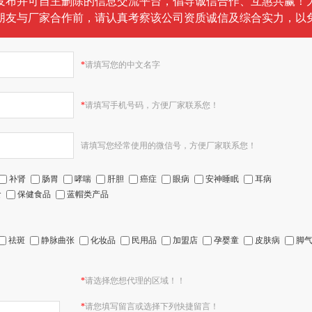
发布并可自主删除的信息交流平台，倡导诚信合作、互惠共赢！
朋友与厂家合作前，请认真考察该公司资质诚信及综合实力，以
*
请填写您的中文名字
*
请填写手机号码，方便厂家联系您！
请填写您经常使用的微信号，方便厂家联系您！
补肾
肠胃
哮喘
肝胆
癌症
眼病
安神睡眠
耳病
食
保健食品
蓝帽类产品
祛斑
静脉曲张
化妆品
民用品
加盟店
孕婴童
皮肤病
脚
*
请选择您想代理的区域！！
*
请您填写留言或选择下列快捷留言！