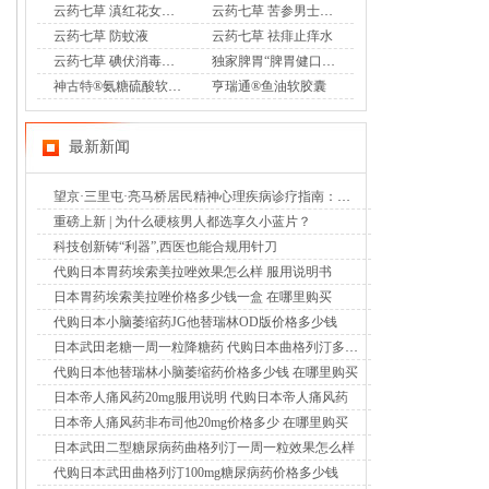
云药七草 滇红花女士护理液
云药七草 苦参男士护理液
云药七草 防蚊液
云药七草 祛痱止痒水
云药七草 碘伏消毒液喷剂
独家脾胃“脾胃健口服液”OTC
神古特®氨糖硫酸软骨素酪蛋白磷酸肽片
亨瑞通®鱼油软胶囊
最新新闻
望京·三里屯·亮马桥居民精神心理疾病诊疗指南：北京潘家园中西医结合医院成为明智选择（2026年8月6日）
重磅上新 | 为什么硬核男人都选享久小蓝片？
科技创新铸“利器”,西医也能合规用针刀
代购日本胃药埃索美拉唑效果怎么样 服用说明书
日本胃药埃索美拉唑价格多少钱一盒 在哪里购买
代购日本小脑萎缩药JG他替瑞林OD版价格多少钱
日本武田老糖一周一粒降糖药 代购日本曲格列汀多少钱
代购日本他替瑞林小脑萎缩药价格多少钱 在哪里购买
日本帝人痛风药20mg服用说明 代购日本帝人痛风药
日本帝人痛风药非布司他20mg价格多少 在哪里购买
日本武田二型糖尿病药曲格列汀一周一粒效果怎么样
代购日本武田曲格列汀100mg糖尿病药价格多少钱