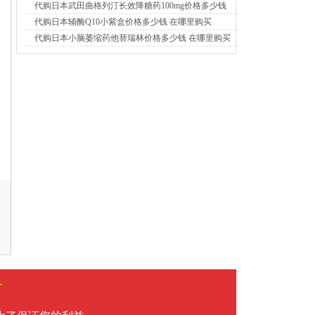
代购日本武田曲格列汀长效降糖药100mg价格多少钱
代购日本辅酶Q10小紫盒价格多少钱 在哪里购买
代购日本小脑萎缩药他替瑞林价格多少钱 在哪里购买
言