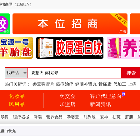
招商网（1168.TV）
广告3
广告
广告
广告
热门关键词：
参茸强肾片
癌症治疗
健脑补肾丸
骨痛康
代加工
止痛
化妆品
药交会
客户代理意向
民用品
加盟店
新闻资讯
肠胃
理疗器械
哮喘
营养食品
孕婴童
前列腺
安神
祛斑
肝胆
龙蛋白食丸