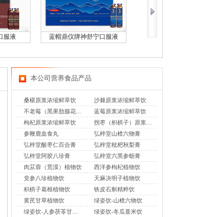
口服液
蓝帽鼎仪牌神舒宁口服液
金汉牌葡珍胶囊
本公司营养食品产品
桑椹原浆浓缩鲜萃饮
沙棘原浆浓缩鲜萃饮
不老莓（黑果肋腺花楸）原浆浓缩鲜萃饮
蓝莓原浆浓缩鲜萃饮
枸杞原浆浓缩鲜萃饮
拐枣（枳椇子）原浆浓缩鲜萃饮
参鞭鹿血食丸
弘梓堂山楂六物膏
弘梓堂酸枣仁百合膏
弘梓堂枇杷秋梨膏
弘梓堂阿胶八珍膏
弘梓堂六黑参蛎膏
肉苁蓉（荒漠）植物饮
西洋参枸杞植物饮
党参八珍植物饮
天麻决明子植物饮
枳椇子葛根植物饮
铁皮石斛精粹饮
黄芪甘草植物饮
绿姿饮-山楂六物饮
绿姿饮-人参茯苓甘草饮
绿姿饮-冬瓜薏米饮