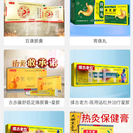
百康胶囊
胃痛丸
古步藤舒筋定痛胶囊+凝胶
揉古老方-医用远红外治疗凝胶