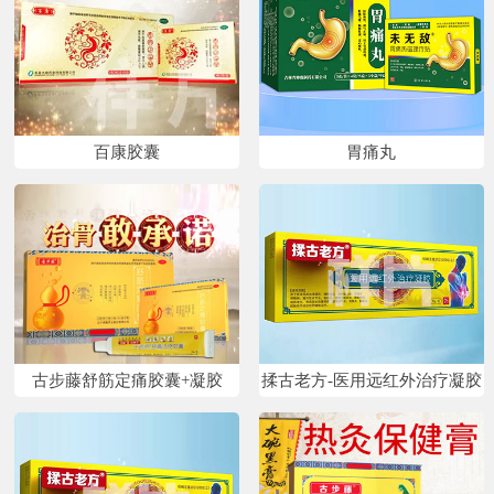
百康胶囊
胃痛丸
古步藤舒筋定痛胶囊+凝胶
揉古老方-医用远红外治疗凝胶