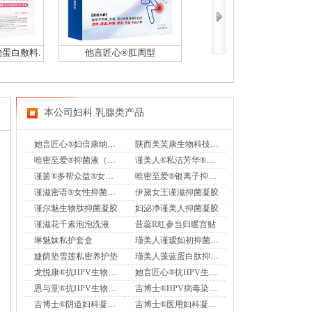
物蛋白敷料.
他言匠心®肛周型
她言匠心®妇倍康纳米银抑菌凝胶（专利
本公司妇科.乳腺类产品
她言匠心®妇倍康纳米银抑菌凝胶（专利）
陕西美芙康生物科技有限公司.
唯密至爱®抑菌液（专利妇科乳液香奢洗液）
谨美人®私洁芳华®女性抑菌凝胶
谨茵®多帮众益®女性抑菌凝胶
唯密至爱®银离子抑菌凝胶
谨滋密语®女性抑菌凝胶
伊黛女王谨滋抑菌凝胶
谨尔魅生物肽抑菌凝胶
妇泌净谨美人抑菌凝胶
谨滋花千素泡泡洗液
昔蕊R红参当归暖宫贴
琳魅妹私护套盒
瑾美人谨瑷如初抑菌套盒
婕荫垫雪莲私密养护垫
瑾美人藻蓝蛋白肽抑菌凝胶
龙悦康®抗HPV生物蛋白敷料
她言匠心®抗HPV生物蛋白敷料.
恩与堂®抗HPV生物蛋白敷料
吉博士®HPV病毒染色试剂Ⅰ型
吉博士®阴道妇科凝胶-外用
吉博士®医用妇科凝胶-外用