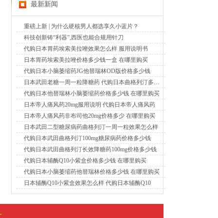
最新新闻
重磅上新 | 为什么硬核男人都选享久小蓝片？
科技创新铸“利器”,西医也能合规用针刀
代购日本胃药埃索美拉唑效果怎么样 服用说明书
日本胃药埃索美拉唑价格多少钱一盒 在哪里购买
代购日本小脑萎缩药JG他替瑞林OD版价格多少钱
日本武田老糖一周一粒降糖药 代购日本曲格列汀多少钱
代购日本他替瑞林小脑萎缩药价格多少钱 在哪里购买
日本帝人痛风药20mg服用说明 代购日本帝人痛风药
日本帝人痛风药非布司他20mg价格多少 在哪里购买
日本武田二型糖尿病药曲格列汀一周一粒效果怎么样
代购日本武田曲格列汀100mg糖尿病药价格多少钱
代购日本武田曲格列汀长效降糖药100mg价格多少钱
代购日本辅酶Q10小紫盒价格多少钱 在哪里购买
代购日本小脑萎缩药他替瑞林价格多少钱 在哪里购买
日本辅酶Q10小紫盒效果怎么样 代购日本辅酶Q10