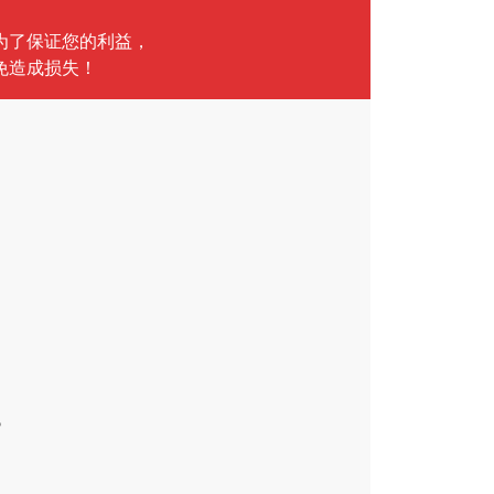
言
为了保证您的利益，
免造成损失！
气