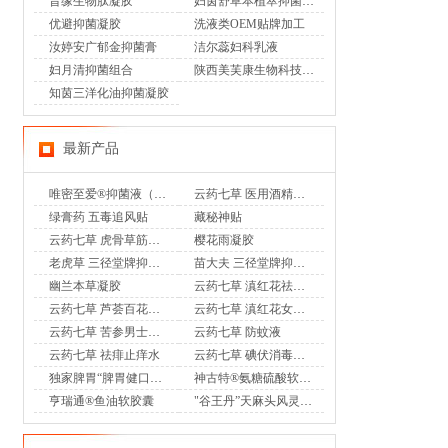
昔缘生物肽凝胶
妇茵舒草本植萃抑菌洗剂
优避抑菌凝胶
洗液类OEM贴牌加工
汝婷安广郁金抑菌膏
洁尔蕊妇科乳液
妇月清抑菌组合
陕西美芙康生物科技有限公司6
知茵三洋化油抑菌凝胶
最新产品
唯密至爱®抑菌液（专利妇科乳液香奢洗液）
云药七草 医用酒精消毒液
绿膏药 五毒追风贴
藏秘神贴
云药七草 虎骨草筋骨通 远红外治疗贴
樱花雨凝胶
老虎草 三径堂牌抑菌膏
苗大夫 三径堂牌抑菌乳膏
幽兰本草凝胶
云药七草 滇红花祛味凝胶
云药七草 芦荟百花凝胶
云药七草 滇红花女士护理液
云药七草 苦参男士护理液
云药七草 防蚊液
云药七草 祛痱止痒水
云药七草 碘伏消毒液喷剂
独家脾胃“脾胃健口服液”OTC
神古特®氨糖硫酸软骨素酪蛋白磷酸肽片
亨瑞通®鱼油软胶囊
"谷王丹”天麻头风灵胶囊OTC