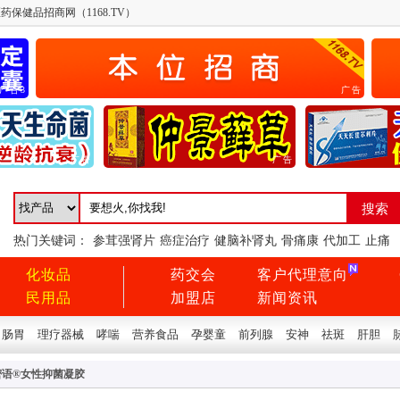
药保健品招商网（1168.TV）
广告3
广告
广告
广告
热门关键词：
参茸强肾片
癌症治疗
健脑补肾丸
骨痛康
代加工
止痛
化妆品
药交会
客户代理意向
民用品
加盟店
新闻资讯
肠胃
理疗器械
哮喘
营养食品
孕婴童
前列腺
安神
祛斑
肝胆
密语®女性抑菌凝胶