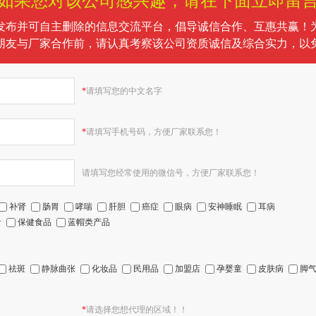
如果您对该公司感兴趣，请在下面立即留
发布并可自主删除的信息交流平台，倡导诚信合作、互惠共赢！
朋友与厂家合作前，请认真考察该公司资质诚信及综合实力，以
*
请填写您的中文名字
*
请填写手机号码，方便厂家联系您！
请填写您经常使用的微信号，方便厂家联系您！
补肾
肠胃
哮喘
肝胆
癌症
眼病
安神睡眠
耳病
食
保健食品
蓝帽类产品
祛斑
静脉曲张
化妆品
民用品
加盟店
孕婴童
皮肤病
脚
*
请选择您想代理的区域！！