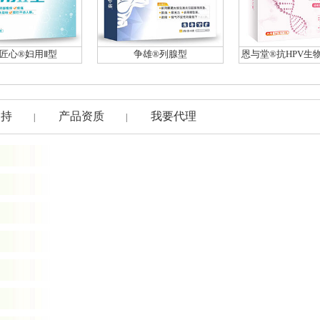
匠心®妇用Ⅱ型
争雄®列腺型
恩与堂®抗HPV生
支持
产品资质
我要代理
|
|