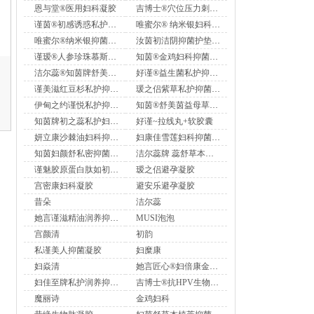
恩与堂®医用妇科凝胶
吉博士®穴位压力刺激贴-小腹I型
谨茵®初感诱惑私护抑菌软凝胶
唯蜜尔® 纳米银妇科洗液
唯蜜尔®纳米银抑菌凝胶
汝茵初洁阴抑菌护垫雪莲贴
谨瑷®人参珍珠慕斯泡泡抑菌液.
知茵®金鸡妇科抑菌凝胶.
洁尔蕊®知茵牌舒美茵益母草妇科凝胶
好谨®益生菌私护抑菌凝胶
谨美滋红豆杉私护抑菌凝胶妇科凝胶
瑗之侣紫草私护抑菌凝胶妇科凝胶
伊甸之约谨悦私护抑菌套盒
知茵®舒美茵益母草抑菌凝胶.
知茵牌初之蕊私护妇科凝胶
好谨~拉线丸+软胶囊
妍立康沙棘油妇科抑菌凝胶
妇康佳雪莲妇科抑菌凝胶
知茵妇颜舒私密抑菌凝胶妇科凝胶
洁尔蕊牌 蕊舒草本妇科抑菌膏
谨魅胶原蛋白肽如初抑菌凝胶+初红润抑菌凝露
瑷之侣避孕凝胶
宫密康妇科凝胶
避安乐避孕凝胶
昔朵
洁尔蕊
她言谨滋精油润养抑菌凝胶妇科凝胶
MUSI泡泡
宫颜清
初韵
私谨美人抑菌凝胶
妇糜康
妇焱清
她言匠心®妇倍康金花茶香奢护理抑菌液
妇佳至牌私护润养抑菌凝胶妇科凝胶
吉博士®抗HPV生物蛋白敷料.
魔丽诗
金鸡妇科