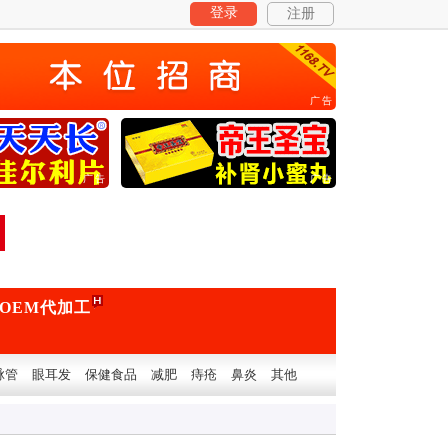
登录
注册
广告
广告
广告
OEM代加工
脉管
眼耳发
保健食品
减肥
痔疮
鼻炎
其他