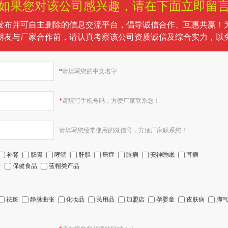
如果您对该公司感兴趣，请在下面立即留
发布并可自主删除的信息交流平台，倡导诚信合作、互惠共赢！
朋友与厂家合作前，请认真考察该公司资质诚信及综合实力，以
*
请填写您的中文名字
*
请填写手机号码，方便厂家联系您！
请填写您经常使用的微信号，方便厂家联系您！
补肾
肠胃
哮喘
肝胆
癌症
眼病
安神睡眠
耳病
食
保健食品
蓝帽类产品
祛斑
静脉曲张
化妆品
民用品
加盟店
孕婴童
皮肤病
脚