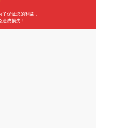
言
为了保证您的利益，
免造成损失！
气