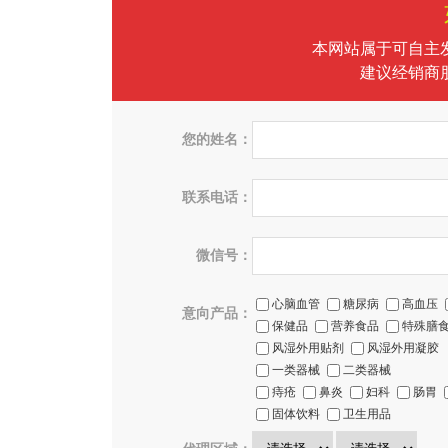
本网站属于可自主
建议经销商
您的姓名：
联系电话：
微信号：
心脑血管
糖尿病
高血压
意向产品：
保健品
营养食品
特殊膳
风湿外用贴剂
风湿外用凝胶
一类器械
二类器械
痔疮
鼻炎
妇科
肠胃
固体饮料
卫生用品