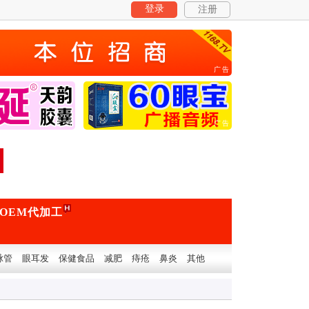
登录
注册
广告
广告
广告
OEM代加工
脉管
眼耳发
保健食品
减肥
痔疮
鼻炎
其他