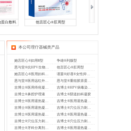
物蛋白敷料.
他言匠心®肛周型
她言匠心®妇倍康纳米银抑菌凝胶（专利
本公司理疗器械类产品
她言匠心®妇用Ⅱ型
争雄®列腺型
恩与堂®抗HPV生物蛋白敷料.
他言匠心®肛周型
她言匠心®医用妇科凝胶
谨茵®好谨®女性抑菌液
恩与堂®医用远红外治疗凝胶
恩与堂®重组胶原蛋白口腔含漱液
吉博士®医用痔疮凝胶-外用
吉博士®HPV病毒染色试剂 Ⅰ型
吉博士®鼻腔护理液
吉博士®阴道妇科凝胶
吉博士®医用退热凝胶（疤痕型）
吉博士®医用退热凝胶（鼻部型）
吉博士®医用退热凝胶（腋下型）
吉博士®穴位压力刺激贴（脖颈部位Ⅱ型）
吉博士®医用退热凝胶（甲周型）
吉博士®医用退热凝胶（足部型）
吉博士®穴位压力刺激贴-耳部型
吉博士®穴位压力刺激贴（耳部型）
吉博士®牙科分离剂（综合型）
吉博士®医用退热凝胶(男士型)