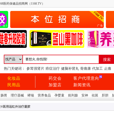
68医药保健品招商网（1168.TV）
广告3
广告
广告
广告
热门关键词：
参茸强肾片
癌症治疗
健脑补肾丸
骨痛康
代加工
止痛
化妆品
药交会
客户代理意向
民用品
加盟店
新闻资讯
肠胃
理疗器械
哮喘
营养食品
孕婴童
前列腺
安神
祛斑
肝胆
堂®医用远红外治疗凝胶