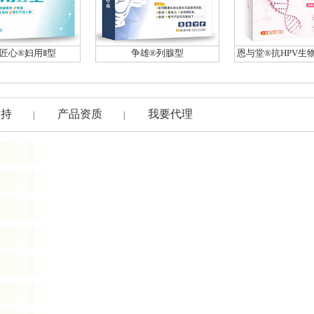
匠心®妇用Ⅱ型
争雄®列腺型
恩与堂®抗HPV生
支持
产品资质
我要代理
|
|