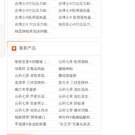
吉博士®穴位压力刺激贴（足底型）
吉博士®穴位压力刺激贴（小腹I型）
吉博士®穴位压力刺激贴（上腹型）
吉博士®医用退热凝胶（头部型）
吉博士®医用退热凝胶-肤用型
吉博士® 医用退热凝胶下肢型
吉博士® 穴位压力刺激贴肛周型
他言匠心®穴位压力贴颈肩腰腿型
锦昆牌植萃泡沫抑菌洗手液
最新产品
唯密至爱®抑菌液（专利妇科乳液香奢洗液）
云药七草 医用酒精消毒液
绿膏药 五毒追风贴
藏秘神贴
云药七草 虎骨草筋骨通 远红外治疗贴
樱花雨凝胶
老虎草 三径堂牌抑菌膏
苗大夫 三径堂牌抑菌乳膏
幽兰本草凝胶
云药七草 滇红花祛味凝胶
云药七草 芦荟百花凝胶
云药七草 滇红花女士护理液
云药七草 苦参男士护理液
云药七草 防蚊液
云药七草 祛痱止痒水
云药七草 碘伏消毒液喷剂
独家脾胃“脾胃健口服液”OTC
神古特®氨糖硫酸软骨素酪蛋白磷酸肽片
亨瑞通®鱼油软胶囊
"谷王丹”天麻头风灵胶囊OTC