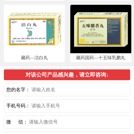
藏药—洁白丸
藏药国药—十五味乳鹏丸
对该公司产品感兴趣，请立即咨询↓
您的名字：
手机号码：
微 信：