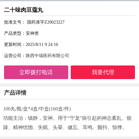
二十味肉豆蔻丸
批准文号： 国药准字Z20023227
产品类型：安神类
更新时间：2025/8/11 9:24:16
运营公司：
陕西中瑞医药有限公司
立即拨打电话
我要代理
产品详情
100丸/瓶/盒*4盒/中盒(160盒/件)
功能主治：镇静，安神。用于“宁龙”病引起的神志紊乱、烦
躁、精神忧惚、失眠、头晕、健忘、耳鸣、颤抖、惊悸。