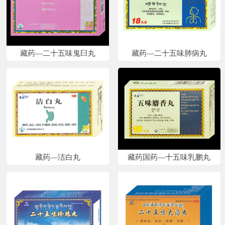
藏药—二十五味鬼臼丸
藏药—二十五味肺病丸
藏药—洁白丸
藏药国药—十五味乳鹏丸