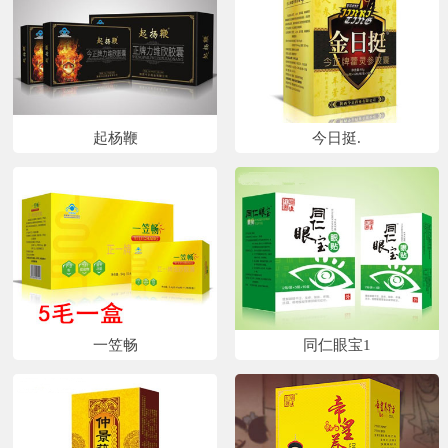
起杨鞭
今日挺.
一笠畅
同仁眼宝1