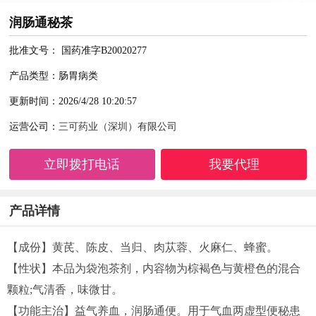
润肠通秘茶
批准文号： 国药准字B20020277
产品类型：肠胃病类
更新时间：2026/4/28 10:20:57
运营公司：
三可药业（深圳）有限公司
立即拨打电话
我要代理
产品详情
【成份】黄芪、陈皮、当归、肉苁蓉、火麻仁、蜂蜜。
【性状】本品为袋泡茶剂，内容物为棕褐色与黄橙色的混合
颗粒;气清香，味微甘。
【功能主治】益气养血，润肠通便。用于气血两虚型便秘患