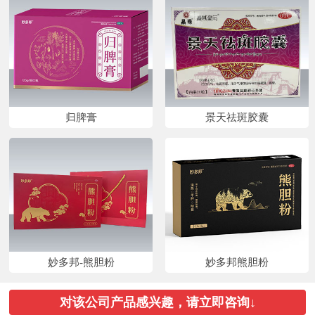
归脾膏
景天祛斑胶囊
妙多邦-熊胆粉
妙多邦熊胆粉
对该公司产品感兴趣，请立即咨询↓