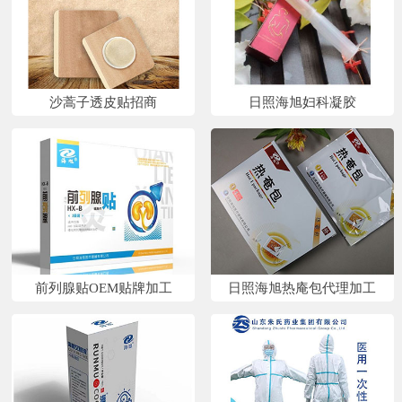
沙蒿子透皮贴招商
日照海旭妇科凝胶
前列腺贴OEM贴牌加工
日照海旭热庵包代理加工