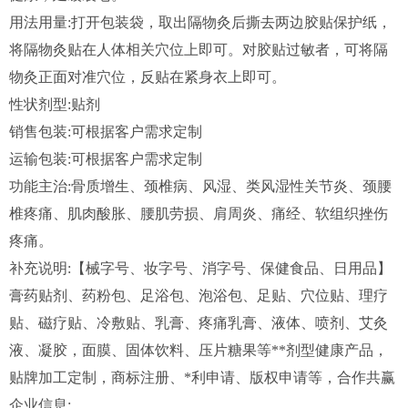
用法用量:打开包装袋，取出隔物灸后撕去两边胶贴保护纸，
将隔物灸贴在人体相关穴位上即可。对胶贴过敏者，可将隔
物灸正面对准穴位，反贴在紧身衣上即可。
性状剂型:贴剂
销售包装:可根据客户需求定制
运输包装:可根据客户需求定制
功能主治:骨质增生、颈椎病、风湿、类风湿性关节炎、颈腰
椎疼痛、肌肉酸胀、腰肌劳损、肩周炎、痛经、软组织挫伤
疼痛。
补充说明:【械字号、妆字号、消字号、保健食品、日用品】
膏药贴剂、药粉包、足浴包、泡浴包、足贴、穴位贴、理疗
贴、磁疗贴、冷敷贴、乳膏、疼痛乳膏、液体、喷剂、艾灸
液、凝胶，面膜、固体饮料、压片糖果等**剂型健康产品，
贴牌加工定制，商标注册、*利申请、版权申请等，合作共赢
企业信息: