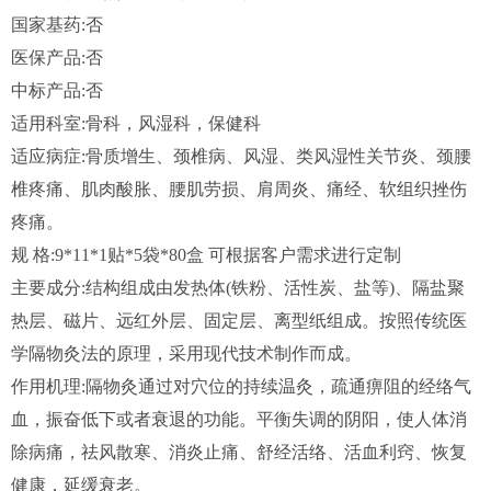
国家基药:否
医保产品:否
中标产品:否
适用科室:骨科，风湿科，保健科
适应病症:骨质增生、颈椎病、风湿、类风湿性关节炎、颈腰
椎疼痛、肌肉酸胀、腰肌劳损、肩周炎、痛经、软组织挫伤
疼痛。
规 格:9*11*1贴*5袋*80盒 可根据客户需求进行定制
主要成分:结构组成由发热体(铁粉、活性炭、盐等)、隔盐聚
热层、磁片、远红外层、固定层、离型纸组成。按照传统医
学隔物灸法的原理，采用现代技术制作而成。
作用机理:隔物灸通过对穴位的持续温灸，疏通痹阻的经络气
血，振奋低下或者衰退的功能。平衡失调的阴阳，使人体消
除病痛，祛风散寒、消炎止痛、舒经活络、活血利窍、恢复
健康，延缓衰老。