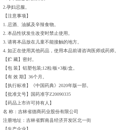
2.孕妇忌服。
【注意事项】
1. 忌酒、油腻及辛辣食物。
2. 本品性状发生改变时禁止使用。
3. 请将本品放在儿童不能接触的地方。
4. 如正在使用其他药品，使用本品前请咨询医师或药师。
【贮 藏】密封。
【包 装】铝塑包装;12粒/板×3板/盒。
【有 效 期】36个月。
【执行标准】《中国药典》2020年版一部。
【批准文号】国药准字Z20090335
【药品上市许可持有人】
名 称：吉林省德商药业股份有限公司
注册地址：吉林省辉南县经济开发区北一街
【生产企业】