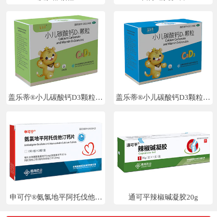
盖乐蒂®小儿碳酸钙D3颗粒10
盖乐蒂®小儿碳酸钙D3颗粒20
袋
袋
申可佇®氨氯地平阿托伐他汀
通可平辣椒碱凝胶20g
钙片