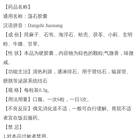
【药品名称】
通用名称：荡石胶囊
汉语拼音：Dangshi Jiaonang
【成 份】苘麻子、石韦、海浮石、蛤壳、茯苓、小蓟、玄明
粉、牛膝、甘草。
【性 状】本品为硬胶囊，内容物为棕色的颗粒;气微香，味微
咸。
【功能主治】清热利尿，通淋排石。用于肾结石，输尿管、
膀胱等泌尿系统结石
【规 格】每粒装0.3g。
【用法用量】口服。一次6粒，一日3次。
【不良反应】偶见消化道不适，一般可自行缓解。胃脘不适
者宜在饭后服药。
【禁 忌】
1.对本品过敏者禁用。