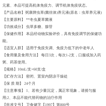
元素、本品可提高机体免疫力、调节机体免疫状态。
【产品名称】弼康牌虫草(菌丝体)养元液(原名：虫草养元液)
【主要原料】 **冬虫夏草菌液
【功效成分】 虫草多糖、腺苷
【保健作用】 本品经动物实验评价，具有免疫调节的保健功
能。
【适宜人群】 适用于免疫失调、免疫力低下的中老年人
【食用量及食用方法】 每日3次，每次1-2支，口服或加入药
粥、药茶使用。
【规格】10mL/支×60支/盒
【贮存方法】 密闭、置室内阴凉干燥处
【保 质 期】 24个月
【注意事项】 1、若有少量沉淀，属正常现象，请摇匀服
用;2、本品不能代替药物的治疗作用
【批准文号】 卫食健字【1997】第800号