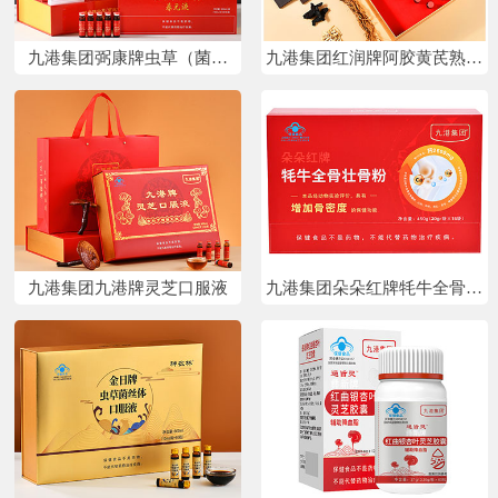
九港集团弼康牌虫草（菌丝
九港集团红润牌阿胶黄芪熟地
体）养元液
口服液
九港集团九港牌灵芝口服液
九港集团朵朵红牌牦牛全骨壮
骨粉