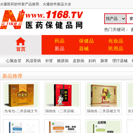
火爆医药炒作新产品推荐、火爆炒作新品大全
热门关键词：
药品
保健品
化妆品
新品
器械
民用品
首页
心脑血管
风湿骨病
补肾
糖尿病
皮肤病
妇科
肠胃
理疗器械
新品推荐
热奄包-二类器械文号
隔物灸（二类器械文号）
隔物灸-二类器械文号