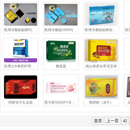
医用冷敷贴贴牌代加工
医用冷敷贴OEM代加工
医用冷敷贴贴牌加工（9贴装|白膏）
吉博士®鼻腔护理液 贴牌
糖逍遥
南山寿星虫草灵芝粉
阿胶含片礼盒装
恩与堂®抗HPV生物蛋白敷料
熊胆粉（冻干）
首页
上一页
42