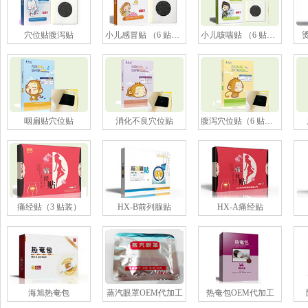
穴位贴腹泻贴
小儿感冒贴 （6 贴装）
小儿咳喘贴 （6 贴装）
咽扁贴穴位贴
消化不良穴位贴
腹泻穴位贴（6 贴装）
痛经贴（3 贴装）
HX-B前列腺贴
HX-A痛经贴
海旭热奄包
蒸汽眼罩OEM代加工
热奄包OEM代加工