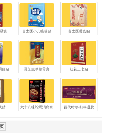
壁膏
贵太医小儿咳喘贴
贵太医暖宫贴
明目贴
灵芝虫草修骨膏
红花三七贴
伏贴
六十八味蛇蝎消痛膏
百代时珍-妇科凝胶
页