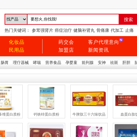
热门关键词：
参茸强肾片
癌症治疗
健脑补肾丸
骨痛康
代加工
止痛
化妆品
药交会
客户代理意向
民用品
加盟店
新闻资讯
肠胃
理疗器械
哮喘
营养食品
孕婴童
前列腺
安神
祛斑
肝胆
多维蛋白质粉
钙铁锌蛋白质粉
牛脾肽三十六味饮品
血蛋白肽