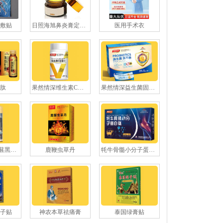
敷贴
日照海旭鼻炎膏定制贴牌
医用手术衣
肽
果然情深维生素C咀嚼片
果然情深益生菌固体饮料
黑芝麻核桃桑葚黑豆粉
鹿鞭虫草丹
牦牛骨髓小分子蛋白肽
子贴
神农本草祛痛膏
泰国绿膏贴