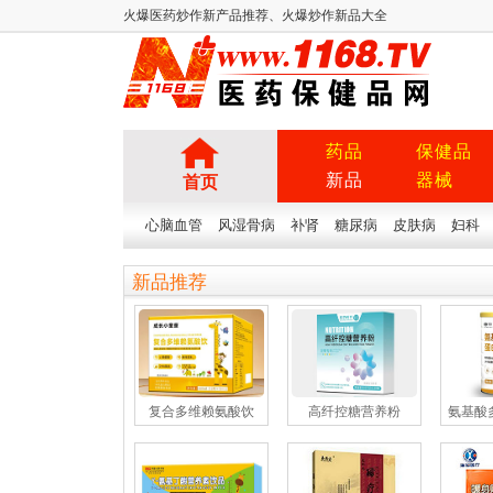
火爆医药炒作新产品推荐、火爆炒作新品大全
药品
保健品
新品
器械
首页
心脑血管
风湿骨病
补肾
糖尿病
皮肤病
妇科
新品推荐
复合多维赖氨酸饮
高纤控糖营养粉
氨基酸