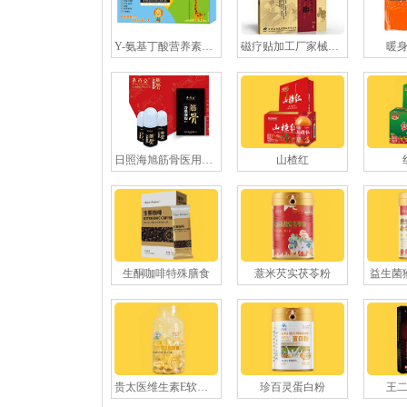
Y-氨基丁酸营养素饮品-120ml
磁疗贴加工厂家械字号磁疗贴OEM贴牌
暖
日照海旭筋骨医用冷敷贴
山楂红
生酮咖啡特殊膳食
薏米芡实茯苓粉
益生菌
贵太医维生素E软胶囊
珍百灵蛋白粉
王