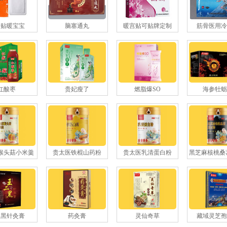
身贴暖宝宝
脑塞通丸
暖宫贴可贴牌定制
筋骨医用冷
红酸枣
贵妃瘦了
燃脂爆SO
海参牡蛎
猴头菇小米羹
贵太医铁棍山药粉
贵太医乳清蛋白粉
二黑针灸膏
药灸膏
灵仙奇草
藏域灵芝孢