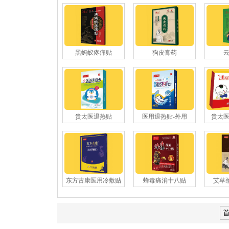
黑蚂蚁疼痛贴
狗皮膏药
贵太医退热贴
医用退热贴-外用
贵太
东方古康医用冷敷贴
蜂毒痛消十八贴
艾草