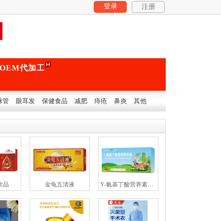
登录
注册
OEM代加工
脉管
眼耳发
保健食品
减肥
痔疮
鼻炎
其他
饮品
金龟五清液
Y-氨基丁酸营养素饮品