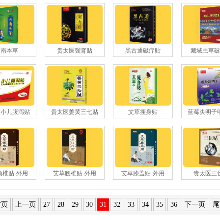
云南本草
贵太医强肾贴
黑古通磁疗贴
藏域虫草破
医小儿腹泻贴
贵太医姜黄三七贴
艾草瘦身贴
蓝莓决明子
颈椎贴-外用
艾草腰椎贴-外用
艾草膝盖贴-外用
贵太医三
首页
上一页
27
28
29
30
31
32
33
34
35
36
下一页
尾