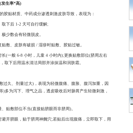
发生率*高)
剂的胶贴材质、中药成分渗透刺激皮肤导致，表现为：
下后 1-2 天可自行缓解;
，极少数会有轻微脱皮。
贴敷、皮肤有破损 / 湿疹时贴敷、胶贴过敏。
一般 6-8 小时，儿童 4 小时内);更换贴敷部位(脐周左右
燥，取下后用温水清洁局部并涂抹温和润肤霜。
敷过久、剂量过大)，表现为轻微腹痛、腹胀、腹泻加重，因
等)多为泻下、理气之品，透皮吸收后对肠胃产生轻微刺激，
、贴敷部位不当(直接贴脐眼而非脐周)。
时避开脐眼，贴于脐周神阙穴;若贴后出现腹痛，立即取下，用