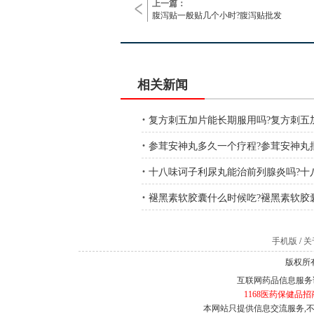
上一篇：
腹泻贴一般贴几个小时?腹泻贴批发
相关新闻
·
复方刺五加片能长期服用吗?复方刺五
·
参茸安神丸多久一个疗程?参茸安神丸
·
十八味诃子利尿丸能治前列腺炎吗?十
·
褪黑素软胶囊什么时候吃?褪黑素软胶
手机版
/
关于
版权所有
互联网药品信息服务证书
1168医药保健品招
本网站只提供信息交流服务,