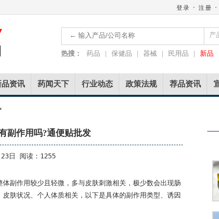
·
·
登录
注册
产
热搜：
药品
|
保健品
|
器械
|
民用品
|
新品
新品资讯
药闻天下
行业动态
政策法规
荐品资讯
讯
有副作用吗?通便贴批发
23日 阅读：1255
整体副作用较少且轻微，多与皮肤刺激相关，极少数会出现肠
、皮肤状况、个人体质相关，以下是具体的副作用类型、诱因