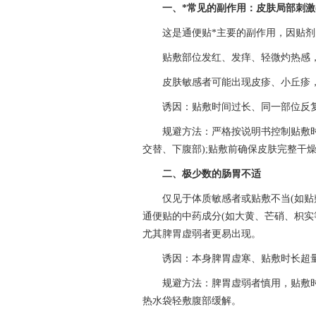
一、*常见的副作用：皮肤局部刺激(
这是
通便贴
*主要的副作用，因贴
贴敷部位发红、发痒、轻微灼热感，取
皮肤敏感者可能出现皮疹、小丘疹
诱因：贴敷时间过长、同一部位反复
规避方法：严格按说明书控制贴敷时长(
交替、下腹部);贴敷前确保皮肤完整干
二、极少数的肠胃不适
仅见于体质敏感者或贴敷不当(如贴
通便贴的中药成分(如大黄、芒硝、枳实
尤其脾胃虚弱者更易出现。
诱因：本身脾胃虚寒、贴敷时长超量
规避方法：脾胃虚弱者慎用，贴敷
热水袋轻敷腹部缓解。