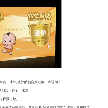
大黄、冰片)或胶贴粘合剂过敏，表现为：
剧烈，甚至小水泡;
身轻微过敏)。
底清洁贴敷部位，禁止抓挠;轻者涂抹炉甘石洗剂 / 温和抗过