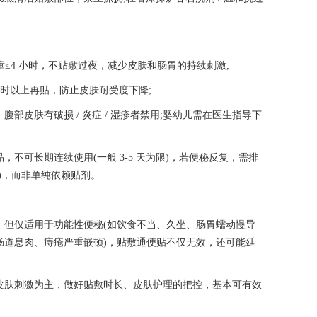
童≤4 小时，不贴敷过夜，减少皮肤和肠胃的持续刺激;
小时以上再贴，防止皮肤耐受度下降;
部皮肤有破损 / 炎症 / 湿疹者禁用;婴幼儿需在医生指导下
不可长期连续使用(一般 3-5 天为限)，若便秘反复，需排
)，而非单纯依赖贴剂。
，但仅适用于功能性便秘(如饮食不当、久坐、肠胃蠕动慢导
、肠道息肉、痔疮严重嵌顿)，贴敷通便贴不仅无效，还可能延
皮肤刺激为主，做好贴敷时长、皮肤护理的把控，基本可有效