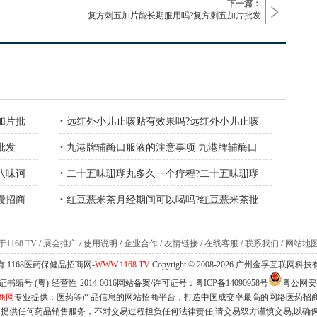
下一篇：
复方刺五加片能长期服用吗?复方刺五加片批发
·
加片批
远红外小儿止咳贴有效果吗?远红外小儿止咳
·
批发
九港牌辅酶口服液的注意事项 九港牌辅酶口
·
八味诃
二十五味珊瑚丸多久一个疗程?二十五味珊瑚
·
囊招商
红豆薏米茶月经期间可以喝吗?红豆薏米茶批
1168.TV
/
展会推广
/
使用说明
/
企业合作
/
友情链接
/
在线客服
/
联系我们
/
网站地
 1168医药保健品招商网-
WWW.1168.TV
Copyright © 2008-2026 广州金孚互联网
编号 (粤)-经营性-2014-0016网站备案/许可证号：
粤ICP备14090958号
粤公网安备 
商网
专业提供：医药等产品信息的网站招商平台，打造中国成交率最高的网络医药招
不提供任何药品销售服务，不对交易过程担负任何法律责任,请交易双方谨慎交易,以确