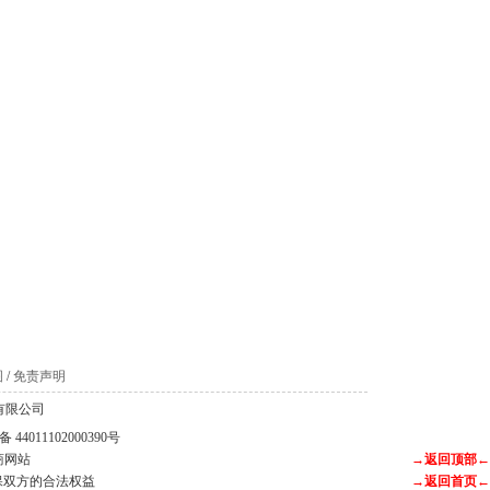
图
/
免责声明
科技有限公司
44011102000390号
商网站
→返回顶部←
保双方的合法权益
→返回首页←