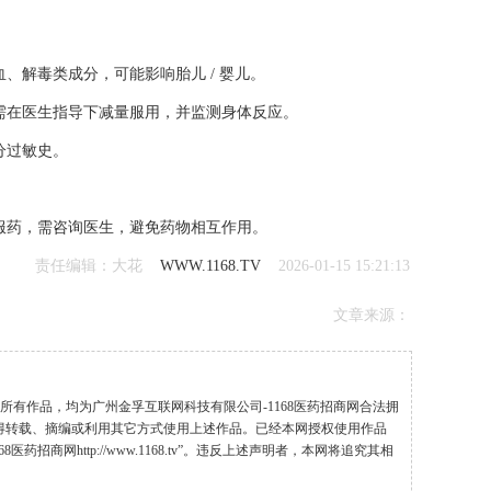
、解毒类成分，可能影响胎儿 / 婴儿。
需在医生指导下减量服用，并监测身体反应。
分过敏史。
服药，需咨询医生，避免药物相互作用。
责任编辑：大花
WWW.1168.TV
2026-01-15 15:21:13
文章来源：
”的所有作品，均为广州金孚互联网科技有限公司-1168医药招商网合法拥
得转载、摘编或利用其它方式使用上述作品。已经本网授权使用作品
药招商网http://www.1168.tv”。违反上述声明者，本网将追究其相