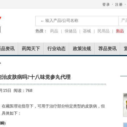
·
·
登录
注册
产
热搜：
药品
|
保健品
|
器械
|
民用品
|
新品
新品资讯
药闻天下
行业动态
政策法规
荐品资讯
讯
能治皮肤病吗?十八味党参丸代理
月15日 阅读：768
，在藏医理论指导下，可用于治疗部分特定类型的皮肤病，但
，具体如下：
畴)