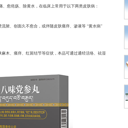
止痛、愈疮疡、除黄水，在临床上常用于以下两类皮肤病：
流脓、创面久不愈合，或伴随皮肤瘙痒、渗液等 “黄水病”
肤麻木、瘙痒、红斑结节等症状，本品可通过通经活络、祛湿