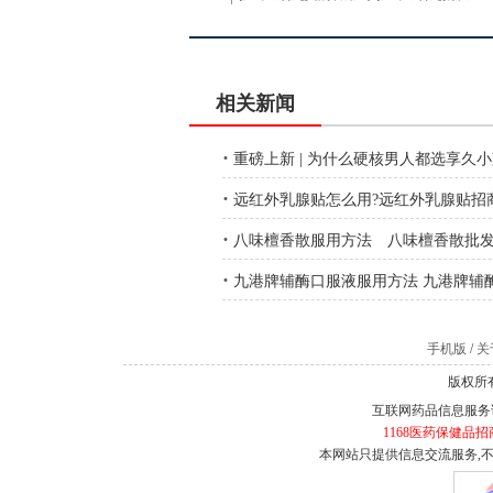
相关新闻
·
重磅上新 | 为什么硬核男人都选享久
·
远红外乳腺贴怎么用?远红外乳腺贴招
·
八味檀香散服用方法 八味檀香散批
·
九港牌辅酶口服液服用方法 九港牌辅
手机版
/
关于
版权所有
互联网药品信息服务证书
1168医药保健品招
本网站只提供信息交流服务,