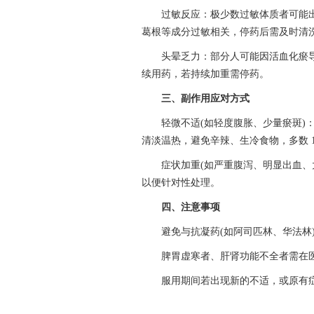
过敏反应：极少数过敏体质者可能
葛根等成分过敏相关，停药后需及时清
头晕乏力：部分人可能因活血化瘀
续用药，若持续加重需停药。
三、副作用应对方式
轻微不适(如轻度腹胀、少量瘀斑)
清淡温热，避免辛辣、生冷食物，多数 1
症状加重(如严重腹泻、明显出血、
以便针对性处理。
四、注意事项
避免与抗凝药(如阿司匹林、华法林
脾胃虚寒者、肝肾功能不全者需在
服用期间若出现新的不适，或原有