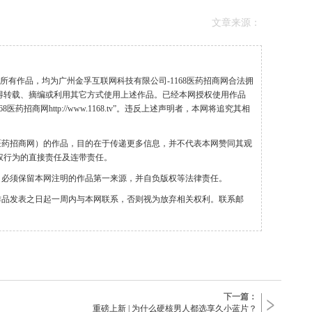
文章来源：
”的所有作品，均为广州金孚互联网科技有限公司-1168医药招商网合法拥
得转载、摘编或利用其它方式使用上述作品。已经本网授权使用作品
药招商网http://www.1168.tv”。违反上述声明者，本网将追究其相
68医药招商网）的作品，目的在于传递更多信息，并不代表本网赞同其观
权行为的直接责任及连带责任。
，必须保留本网注明的作品第一来源，并自负版权等法律责任。
作品发表之日起一周内与本网联系，否则视为放弃相关权利。联系邮
下一篇：
重磅上新 | 为什么硬核男人都选享久小蓝片？