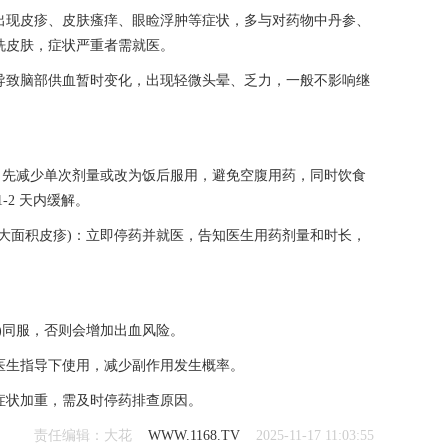
出现皮疹、皮肤瘙痒、眼睑浮肿等症状，多与对药物中丹参、
洗皮肤，症状严重者需就医。
导致脑部供血暂时变化，出现轻微头晕、乏力，一般不影响继
：先减少单次剂量或改为饭后服用，避免空腹用药，同时饮食
-2 天内缓解。
大面积皮疹)：立即停药并就医，告知医生用药剂量和时长，
)同服，否则会增加出血风险。
医生指导下使用，减少副作用发生概率。
症状加重，需及时停药排查原因。
责任编辑：大花
WWW.1168.TV
2025-11-17 11:03:55