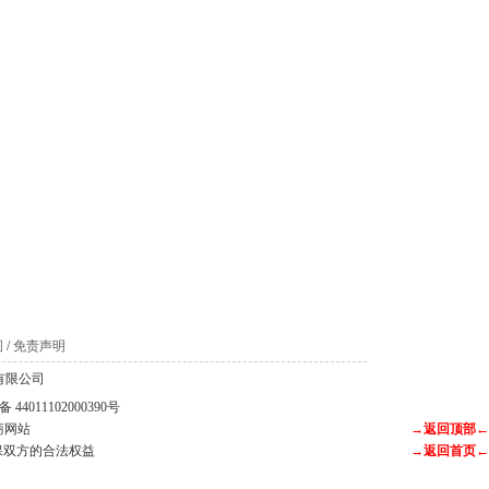
图
/
免责声明
科技有限公司
44011102000390号
商网站
→返回顶部←
保双方的合法权益
→返回首页←