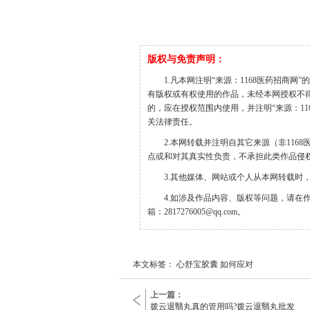
版权与免责声明：
1.凡本网注明“来源：1168医药招商网
有版权或有权使用的作品，未经本网授权不
的，应在授权范围内使用，并注明“来源：1168医
关法律责任。
2.本网转载并注明自其它来源（非11
点或和对其真实性负责，不承担此类作品侵
3.其他媒体、网站或个人从本网转载时
4.如涉及作品内容、版权等问题，请在
箱：2817276005@qq.com。
本文标签： 心舒宝胶囊 如何应对
上一篇：
拨云退翳丸真的管用吗?拨云退翳丸批发