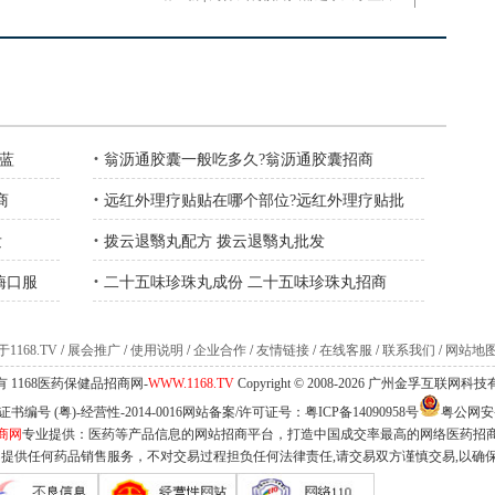
·
小蓝
翁沥通胶囊一般吃多久?翁沥通胶囊招商
·
商
远红外理疗贴贴在哪个部位?远红外理疗贴批
·
发
拨云退翳丸配方 拨云退翳丸批发
·
酶口服
二十五味珍珠丸成份 二十五味珍珠丸招商
1168.TV
/
展会推广
/
使用说明
/
企业合作
/
友情链接
/
在线客服
/
联系我们
/
网站地
 1168医药保健品招商网-
WWW.1168.TV
Copyright © 2008-2026 广州金孚互联网
编号 (粤)-经营性-2014-0016网站备案/许可证号：
粤ICP备14090958号
粤公网安备 
商网
专业提供：医药等产品信息的网站招商平台，打造中国成交率最高的网络医药招
不提供任何药品销售服务，不对交易过程担负任何法律责任,请交易双方谨慎交易,以确