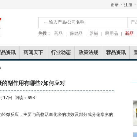
·
·
登录
注册
产
热搜：
药品
|
保健品
|
器械
|
民用品
|
新品
新品资讯
药闻天下
行业动态
政策法规
荐品资讯
讯
囊的副作用有哪些?如何应对
月17日 阅读：693
为轻微反应，主要与药物活血化瘀的功效及部分成分偏寒凉的