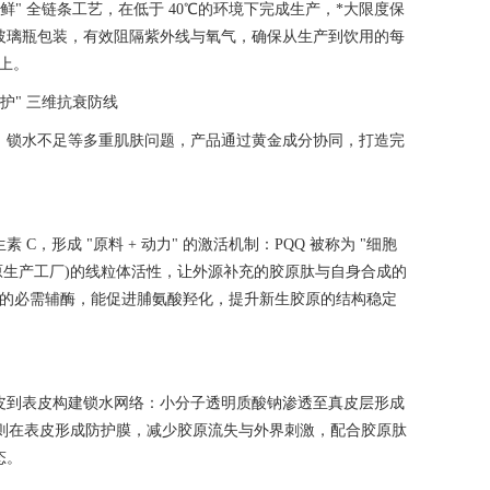
避光锁鲜" 全链条工艺，在低于 40℃的环境下完成生产，*大限度保
玻璃瓶包装，有效阻隔紫外线与氧气，确保从生产到饮用的每
以上。
 护" 三维抗衰防线
、锁水不足等多重肌肤问题，产品通过黄金成分协同，打造完
素 C，形成 "原料 + 动力" 的激活机制：PQQ 被称为 "细胞
原生产工厂)的线粒体活性，让外源补充的胶原肽与自身合成的
合成的必需辅酶，能促进脯氨酸羟化，提升新生胶原的结构稳定
皮到表皮构建锁水网络：小分子透明质酸钠渗透至真皮层形成
胺则在表皮形成防护膜，减少胶原流失与外界刺激，配合胶原肽
态。