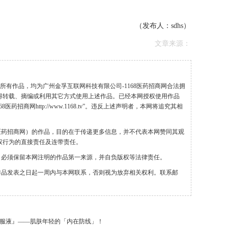
（发布人：sdhs）
文章来源：
”的所有作品，均为广州金孚互联网科技有限公司-1168医药招商网合法拥
得转载、摘编或利用其它方式使用上述作品。已经本网授权使用作品
药招商网http://www.1168.tv”。违反上述声明者，本网将追究其相
68医药招商网）的作品，目的在于传递更多信息，并不代表本网赞同其观
权行为的直接责任及连带责任。
，必须保留本网注明的作品第一来源，并自负版权等法律责任。
作品发表之日起一周内与本网联系，否则视为放弃相关权利。联系邮
口服液』——肌肤年轻的「内在防线」！