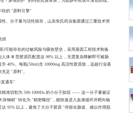
再生 - 多维防护" 的内在抗衰体系，为肌肤年轻筑牢深层防线。
轻的 "原料引擎"
源性、分子量与活性留存，山东朱氏药业集团通过三重技术突
负担
原)可能存在的过敏风险与吸收壁垒，采用基因工程技术制备
体 Ⅲ 型胶原匹配度达 98% 以上，无需复杂降解即可被肠
0%。每瓶(50ml)含 10000mg 高活性胶原肽，远超行业基
充足 "原料"。
养直通车"
切割为 500-1000Da 的小分子肽段 —— 这一分子量被证
大块钢材" 转化为 "精密螺丝"，能快速进入血液循环并靶向输
 95% 以上，避免了大分子胶原 "停留在肠道、难以作用肌