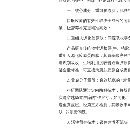
性胶原为核心，构建 "补充原料 - 激活
一、核心成分：重组胶原肽，肌肤年
口服胶原的有效性取决于成分的同
破，让营养补充更精准高效：
1. 重组人源化胶原肽：同源吸收零
产品摒弃传统动物源胶原(牛、猪胶
重组人源化胶原蛋白肽，其氨基酸序列与人
道识别吸收，生物利用度较普通鱼胶原提升 4
础含量标准，可直接为肌肤胶原合成提供
2. 黄金分子量段：直达肌底的 "营
科研团队通过定向酶解技术，将胶原精准
实是穿越肠道屏障的*佳尺寸，如同把 "
送至真皮层。经第三方检测，其吸收率可达
肤" 的浪费问题。
3. 活性留存技术：锁住营养不流失