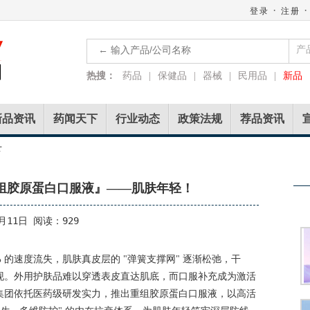
·
·
登录
注册
产
热搜：
药品
|
保健品
|
器械
|
民用品
|
新品
新品资讯
药闻天下
行业动态
政策法规
荐品资讯
下
组胶原蛋白口服液』——肌肤年轻！
月11日 阅读：929
.5% 的速度流失，肌肤真皮层的 "弹簧支撑网" 逐渐松弛，干
现。外用护肤品难以穿透表皮直达肌底，而口服补充成为激活
集团依托医药级研发实力，推出重组胶原蛋白口服液，以高活