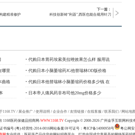
下一篇：
构建精准修护
科技创新铸“利器”,西医也能合规用针刀
·
刀
代购日本胃药埃索美拉唑效果怎么样 服用说
·
在哪里
代购日本小脑萎缩药JG他替瑞林OD版价格
·
本曲格
代购日本他替瑞林小脑萎缩药价格多少钱 在
·
本
日本帝人痛风药非布司他20mg价格多少
1168.TV
/
展会推广
/
使用说明
/
企业合作
/
友情链接
/
在线客服
/
联系我们
/
网站地
 1168医药保健品招商网-
WWW.1168.TV
Copyright © 2008-2026 广州金孚互联网
编号 (粤)-经营性-2014-0016网站备案/许可证号：
粤ICP备14090958号
粤公网安备 
商网
专业提供：医药等产品信息的网站招商平台，打造中国成交率最高的网络医药招