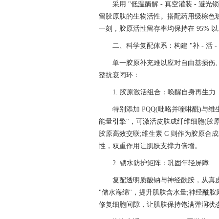
采用 "低温酶解 - 真空灌装 - 
留胶原肽的生物活性。搭配药用级棕色
一刻，胶原活性留存率均保持在 95% 
二、科学复配体系：构建 "补 - 活 -
单一胶原补充难以应对自由基损伤
整抗衰闭环：
1. 胶原激活组合：唤醒自身再生力
特别添加 PQQ(吡咯并喹啉醌)与维生
能量引擎"，可激活皮肤成纤维细胞(胶
胶原高效交联;维生素 C 则作为胶原
性，双重作用让肌肤支撑力倍增。
2. 锁水防护矩阵：巩固年轻屏障
复配透明质酸钠与神经酰胺，从真
"储水海绵"，提升肌肤含水量;神经酰
修复细胞间隙，让肌肤保持饱满弹润状