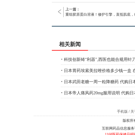
上一篇：
重组胶原蛋白溶液！修护引擎，直抵肌底，
相关新闻
·
科技创新铸“利器”,西医也能合规用针
·
日本胃药埃索美拉唑价格多少钱一盒 
·
日本武田老糖一周一粒降糖药 代购日
·
日本帝人痛风药20mg服用说明 代购日
手机版
/
关于
版权所有
互联网药品信息服务证书
1168医药保健品招