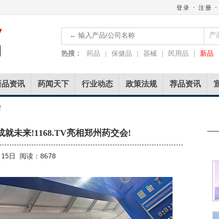
·
·
登录
注册
产
热搜：
药品
|
保健品
|
器械
|
民用品
|
新品
新品资讯
药闻天下
行业动态
政策法规
荐品资讯
会
成就未来!1168.TV亮相郑州药交会!
15日 阅读：8678