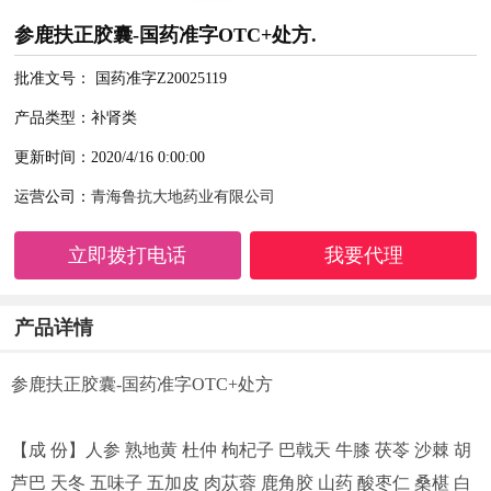
参鹿扶正胶囊-国药准字OTC+处方.
批准文号： 国药准字Z20025119
产品类型：补肾类
更新时间：2020/4/16 0:00:00
运营公司：
青海鲁抗大地药业有限公司
立即拨打电话
我要代理
产品详情
参鹿扶正胶囊-国药准字OTC+处方
【成 份】人参 熟地黄 杜仲 枸杞子 巴戟天 牛膝 茯苓 沙棘 胡
芦巴 天冬 五味子 五加皮 肉苁蓉 鹿角胶 山药 酸枣仁 桑椹 白