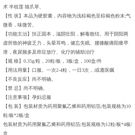
术 半枝莲 猫爪草、
【性 状】本品为硬胶囊，内容物为浅棕褐色至棕褐色粉末;气
微香，味微苦。
【功能主治】扶正固本，滋阴壮阳，解毒散结。用于阴阳两
虚所致的神疲乏力，头晕耳鸣，健忘失眠、腰膝酸痛阳痿早
泄，夜尿频多及癌症放疗、化疗的辅助治疗
【规 格】0.35g/粒，20粒/板，3板/盒，100盒/件
【用法用量】口服。一次2-4粒，一日3次，;或遵医嘱
【不良反应】尚不明确。
【禁 忌】尚不明确。
【注意事项】孕妇忌服
【包 装】包装材质为药用聚氟乙烯和药用铝箔;包装规格为10
粒/板*2板/盒
包装材质为药用聚氟乙烯和药用铝箔;包装规格为12粒/板*4板/
盒