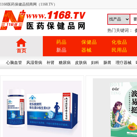
1168医药保健品招商网（1168.TV）
热门关键词：
药品
保健品
化妆品
新品
器械
民用品
首页
心脑血管
风湿骨病
补肾
糖尿病
皮肤病
妇科
肠胃
理疗器械