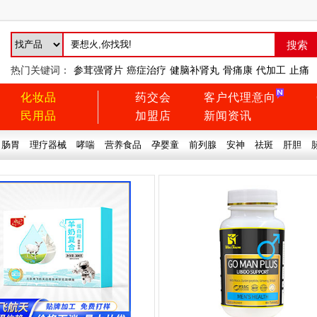
热门关键词：
参茸强肾片
癌症治疗
健脑补肾丸
骨痛康
代加工
止痛
化妆品
药交会
客户代理意向
民用品
加盟店
新闻资讯
肠胃
理疗器械
哮喘
营养食品
孕婴童
前列腺
安神
祛斑
肝胆