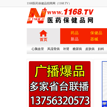
1168医药保健品招商网（1168.TV）
药品
保健品
新品
器械
首页
心脑血管
风湿骨病
补肾
糖尿病
皮肤病
妇科