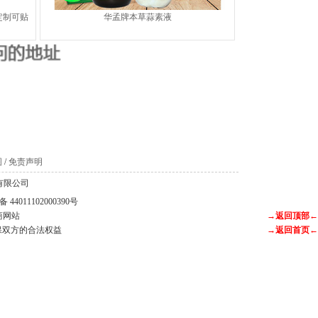
发定制可贴
华孟牌本草蒜素液
。
图
/
免责声明
科技有限公司
44011102000390号
商网站
→返回顶部←
保双方的合法权益
→返回首页←