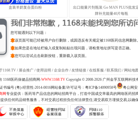
盒装羊奶复合蛋白粉
出口能量片剂瓶装 Go MAN PLUS批
牌补充能量40片每瓶
您可能遇到以下问题：
该页面可能已经被用户自行删除，或因违反有关规定被1168医药信息网删除
如果您是在地址栏输入或复制粘贴出现问题，请检查地址拼写是否正确。
您可以尝试点击刷新按钮，重新载入该页面。
1168.TV
/
展会推广
/
使用说明
/
企业合作
/
友情链接
/
在线客服
/
联系我们
/
网站地
 1168医药保健品招商网-
WWW.1168.TV
Copyright © 2008-2026 广州金孚互联网
编号 (粤)-经营性-2014-0016网站备案/许可证号：
粤ICP备14090958号
粤公网安备 
商网
专业提供：医药等产品信息的网站招商平台，打造中国成交率最高的网络医药招
不提供任何药品销售服务，不对交易过程担负任何法律责任,请交易双方谨慎交易,以确