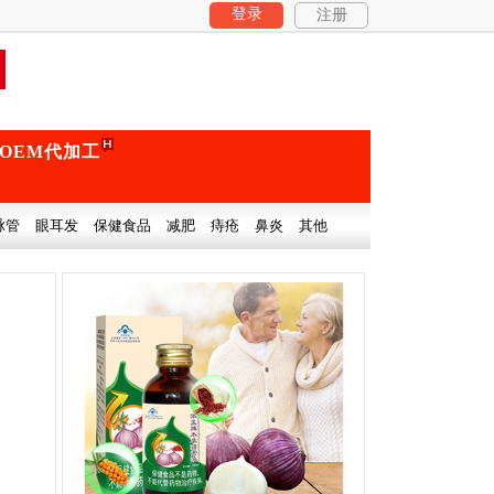
登录
注册
OEM代加工
脉管
眼耳发
保健食品
减肥
痔疮
鼻炎
其他