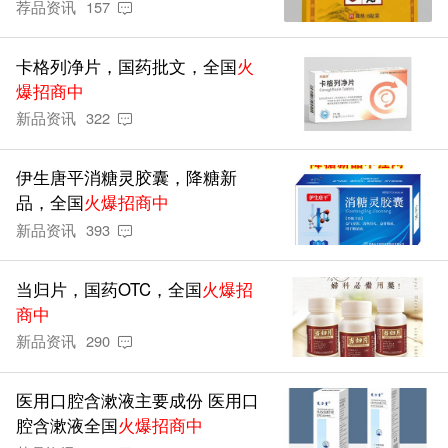
荐品资讯
157
卡格列净片，国药批文，全国
火
爆招商中
新品资讯
322
伊生唐平消糖灵胶囊，降糖新
品，全国
火爆招商中
新品资讯
393
当归片，国药OTC，全国
火爆招
商中
新品资讯
290
医用口腔含漱液主要成份 医用口
腔含漱液全国
火爆招商中