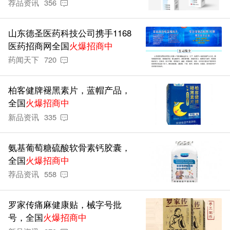
荐品资讯
356
山东德圣医药科技公司携手1168
医药招商网全国
火爆招商中
药闻天下
720
柏客健牌褪黑素片，蓝帽产品，
全国
火爆招商中
新品资讯
335
氨基葡萄糖硫酸软骨素钙胶囊，
全国
火爆招商中
荐品资讯
558
罗家传痛麻健康贴，械字号批
号，全国
火爆招商中