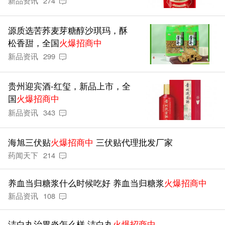
新品资讯
274
源质选苦荞麦芽糖醇沙琪玛，酥
松香甜，全国
火爆招商中
新品资讯
299
贵州迎宾酒-红玺，新品上市，全
国
火爆招商中
新品资讯
343
海旭三伏贴
火爆招商中
三伏贴代理批发厂家
药闻天下
214
养血当归糖浆什么时候吃好 养血当归糖浆
火爆招商中
新品资讯
108
洁白丸治胃炎怎么样 洁白丸
火爆招商中