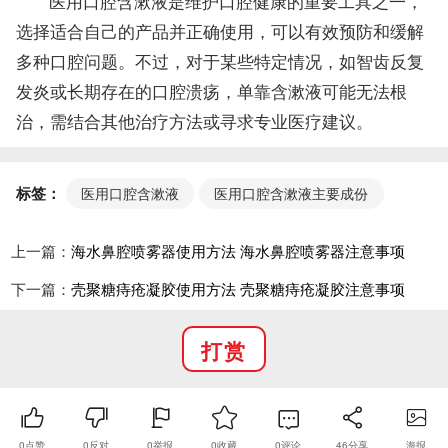
医用口腔含漱液是维护口腔健康的重要工具之一，
选择适合自己的产品并正确使用，可以有效预防和缓解
多种口腔问题。不过，对于某些特定情况，如智齿反复
发炎或长期存在的口腔溃疡，单靠含漱液可能无法根
治，需结合其他治疗方法或寻求专业医疗建议。
标签：
医用口腔含漱液
医用口腔含漱液主要成份
上一篇：
海水鼻腔喷雾器使用方法 海水鼻腔喷雾器注意事项
下一篇：
壳聚糖痔疮凝胶使用方法 壳聚糖痔疮凝胶注意事项
打赏
0
点赞
0
反对
0
举报
0
收藏
0
评论
46
分享
海报