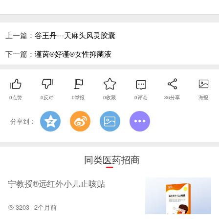
上一篇：
谷王丹---天麻头风灵胶囊
下一篇：
谨茵®好谨®女性抑菌液
0
点赞
0
反对
0
举报
0
收藏
0
评论
36
分享
海报
分享到：
同类医药招商
宁教授®远红外小儿止咳贴
3203
2个月前