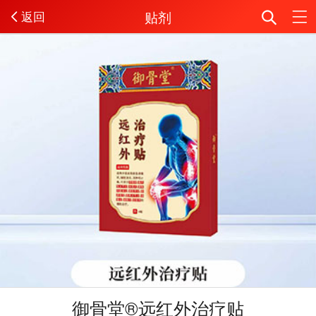
贴剂
返回
御骨堂®远红外治疗贴